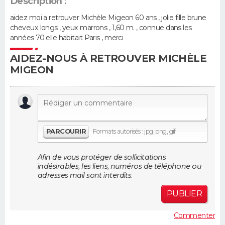
Description :
aidez moi a retrouver Michèle Migeon 60 ans , jolie fille brune
Guide de la santé
Médicaments
+
Alimentation
Maladies
Sommeil
VOYAGE
cheveux longs , yeux marrons , 1,60 m. , connue dans les
années 70 elle habitait Paris , merci
City break
Voyage de noces
Climat
Destinations
Voyage nature
Forum
+
PHOTO
AIDEZ-NOUS À RETROUVER MICHÈLE
MIGEON
GUIDES D'ACHAT
BONS PLANS
CARTE DE VOEUX
PARCOURIR
Formats autorisés : jpg, png, gif
Carte Bonne année
Carte Pâques
Carte de Noël
Carte Saint-Valentin
Carte d'anniversaire
DICTIONNAIRE
Afin de vous protéger de sollicitations
Biographies
Expressions
Dictionnaire
Citations
Proverbes
PROGRAMME TV
indésirables, les liens, numéros de téléphone ou
adresses mail sont interdits.
COPAINS D'AVANT
PUBLIER
Se connecter
Collèges
Universités
Service militaire
S'inscrire
Lycées
Primaires
Entreprises
Avis de recherche
AVIS DE DÉCÈS
Commenter