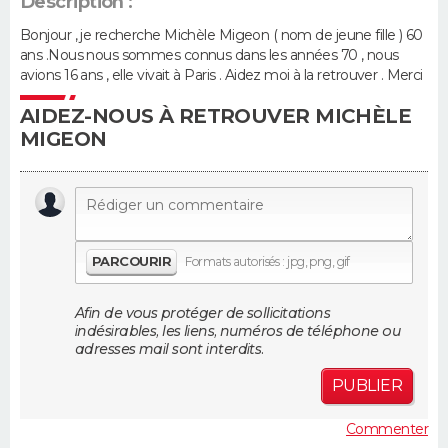
Description :
Bonjour , je recherche Michèle Migeon ( nom de jeune fille ) 60
Guide de la santé
Médicaments
+
Alimentation
Maladies
Sommeil
VOYAGE
ans .Nous nous sommes connus dans les années 70 , nous
avions 16 ans , elle vivait à Paris . Aidez moi à la retrouver . Merci
City break
Voyage de noces
Climat
Destinations
Voyage nature
Forum
+
PHOTO
AIDEZ-NOUS À RETROUVER MICHÈLE
MIGEON
GUIDES D'ACHAT
BONS PLANS
CARTE DE VOEUX
PARCOURIR
Formats autorisés : jpg, png, gif
Carte Bonne année
Carte Pâques
Carte de Noël
Carte Saint-Valentin
Carte d'anniversaire
DICTIONNAIRE
Afin de vous protéger de sollicitations
Biographies
Expressions
Dictionnaire
Citations
Proverbes
PROGRAMME TV
indésirables, les liens, numéros de téléphone ou
adresses mail sont interdits.
COPAINS D'AVANT
PUBLIER
Se connecter
Collèges
Universités
Service militaire
S'inscrire
Lycées
Primaires
Entreprises
Avis de recherche
AVIS DE DÉCÈS
Commenter