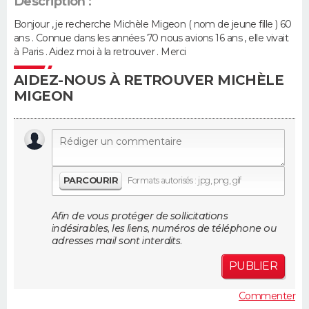
Description :
Bonjour , je recherche Michèle Migeon ( nom de jeune fille ) 60
Guide de la santé
Médicaments
+
Alimentation
Maladies
Sommeil
VOYAGE
ans . Connue dans les années 70 nous avions 16 ans , elle vivait
à Paris . Aidez moi à la retrouver . Merci
City break
Voyage de noces
Climat
Destinations
Voyage nature
Forum
+
PHOTO
AIDEZ-NOUS À RETROUVER MICHÈLE
MIGEON
GUIDES D'ACHAT
BONS PLANS
CARTE DE VOEUX
PARCOURIR
Formats autorisés : jpg, png, gif
Carte Bonne année
Carte Pâques
Carte de Noël
Carte Saint-Valentin
Carte d'anniversaire
DICTIONNAIRE
Afin de vous protéger de sollicitations
Biographies
Expressions
Dictionnaire
Citations
Proverbes
PROGRAMME TV
indésirables, les liens, numéros de téléphone ou
adresses mail sont interdits.
COPAINS D'AVANT
PUBLIER
Se connecter
Collèges
Universités
Service militaire
S'inscrire
Lycées
Primaires
Entreprises
Avis de recherche
AVIS DE DÉCÈS
Commenter