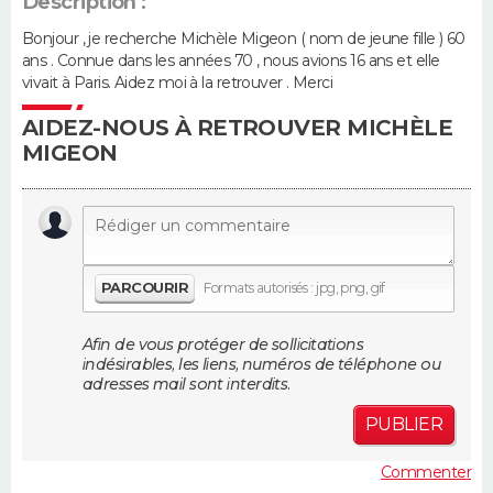
Description :
Bonjour , je recherche Michèle Migeon ( nom de jeune fille ) 60
Guide de la santé
Médicaments
+
Alimentation
Maladies
Sommeil
VOYAGE
ans . Connue dans les années 70 , nous avions 16 ans et elle
vivait à Paris. Aidez moi à la retrouver . Merci
City break
Voyage de noces
Climat
Destinations
Voyage nature
Forum
+
PHOTO
AIDEZ-NOUS À RETROUVER MICHÈLE
MIGEON
GUIDES D'ACHAT
BONS PLANS
CARTE DE VOEUX
PARCOURIR
Formats autorisés : jpg, png, gif
Carte Bonne année
Carte Pâques
Carte de Noël
Carte Saint-Valentin
Carte d'anniversaire
DICTIONNAIRE
Afin de vous protéger de sollicitations
Biographies
Expressions
Dictionnaire
Citations
Proverbes
PROGRAMME TV
indésirables, les liens, numéros de téléphone ou
adresses mail sont interdits.
COPAINS D'AVANT
PUBLIER
Se connecter
Collèges
Universités
Service militaire
S'inscrire
Lycées
Primaires
Entreprises
Avis de recherche
AVIS DE DÉCÈS
Commenter