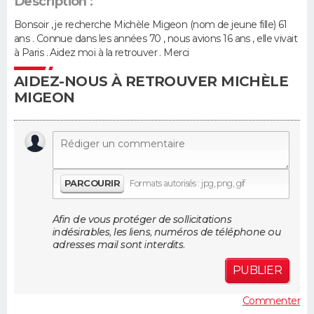
Description :
Bonsoir , je recherche Michèle Migeon (nom de jeune fille) 61
Guide de la santé
Médicaments
+
Alimentation
Maladies
Sommeil
VOYAGE
ans . Connue dans les années 70 , nous avions 16 ans , elle vivait
à Paris . Aidez moi à la retrouver . Merci
City break
Voyage de noces
Climat
Destinations
Voyage nature
Forum
+
PHOTO
AIDEZ-NOUS À RETROUVER MICHÈLE
MIGEON
GUIDES D'ACHAT
BONS PLANS
CARTE DE VOEUX
PARCOURIR
Formats autorisés : jpg, png, gif
Carte Bonne année
Carte Pâques
Carte de Noël
Carte Saint-Valentin
Carte d'anniversaire
DICTIONNAIRE
Afin de vous protéger de sollicitations
Biographies
Expressions
Dictionnaire
Citations
Proverbes
PROGRAMME TV
indésirables, les liens, numéros de téléphone ou
adresses mail sont interdits.
COPAINS D'AVANT
PUBLIER
Se connecter
Collèges
Universités
Service militaire
S'inscrire
Lycées
Primaires
Entreprises
Avis de recherche
AVIS DE DÉCÈS
Commenter