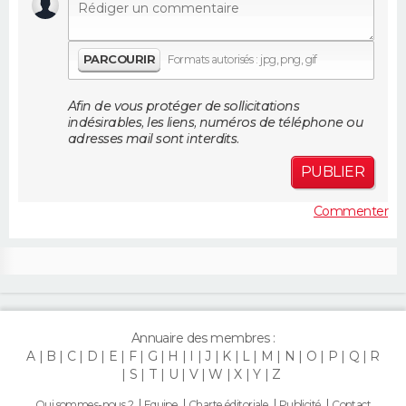
FORUM
Lifestyle
Sport
Television
Cinema
Bricolage
Culture
Auto
Voyage
PARCOURIR
Formats autorisés : jpg, png, gif
Afin de vous protéger de sollicitations
indésirables, les liens, numéros de téléphone ou
adresses mail sont interdits.
PUBLIER
Commenter
Annuaire des membres :
A
B
C
D
E
F
G
H
I
J
K
L
M
N
O
P
Q
R
S
T
U
V
W
X
Y
Z
Qui sommes-nous ?
Equipe
Charte éditoriale
Publicité
Contact