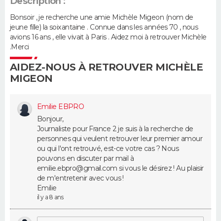
Description :
Bonsoir , je recherche une amie Michèle Migeon (nom de
Guide de la santé
Médicaments
+
Alimentation
Maladies
Sommeil
VOYAGE
jeune fille) la soixantaine . Connue dans les années 70 , nous
avions 16 ans , elle vivait à Paris . Aidez moi à retrouver Michèle
City break
Voyage de noces
Climat
Destinations
Voyage nature
Forum
+
PHOTO
.Merci
AIDEZ-NOUS À RETROUVER MICHÈLE
GUIDES D'ACHAT
MIGEON
BONS PLANS
Emilie EBPRO
CARTE DE VOEUX
Bonjour,
Journaliste pour France 2 je suis à la recherche de
Carte Bonne année
Carte Pâques
Carte de Noël
Carte Saint-Valentin
Carte d'anniversaire
DICTIONNAIRE
personnes qui veulent retrouver leur premier amour
ou qui l'ont retrouvé, est-ce votre cas ? Nous
Biographies
Expressions
Dictionnaire
Citations
Proverbes
pouvons en discuter par mail à
PROGRAMME TV
emilie.ebpro@gmail.com si vous le désirez ! Au plaisir
de m'entretenir avec vous !
COPAINS D'AVANT
Emilie
il y a 8 ans
Se connecter
Collèges
Universités
Service militaire
S'inscrire
Lycées
Primaires
Entreprises
Avis de recherche
AVIS DE DÉCÈS