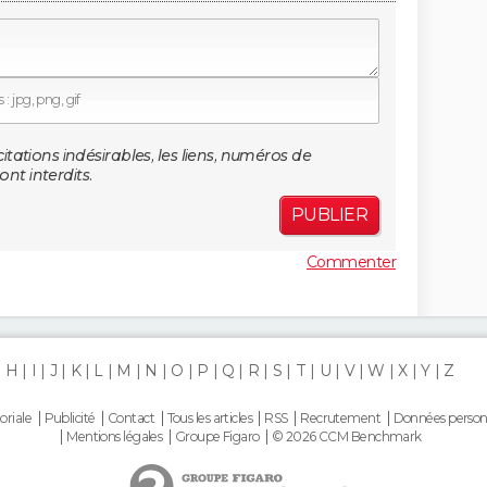
: jpg, png, gif
citations indésirables, les liens, numéros de
nt interdits.
PUBLIER
Commenter
H
I
J
K
L
M
N
O
P
Q
R
S
T
U
V
W
X
Y
Z
oriale
Publicité
Contact
Tous les articles
RSS
Recrutement
Données person
Mentions légales
Groupe Figaro
© 2026 CCM Benchmark