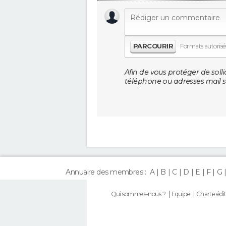
PARCOURIR
Formats autorisés 
Afin de vous protéger de solli
téléphone ou adresses mail so
Annuaire des membres :
A
B
C
D
E
F
G
Qui sommes-nous ?
Equipe
Charte édit