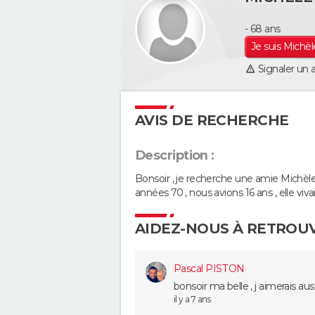
- 68 ans
Je suis Michè
Signaler un 
AVIS DE RECHERCHE
Description :
Bonsoir , je recherche une amie Michèle
années 70 , nous avions 16 ans , elle viva
AIDEZ-NOUS À RETROU
Pascal PISTON
bonsoir ma belle , j aimerais au
il y a 7 ans