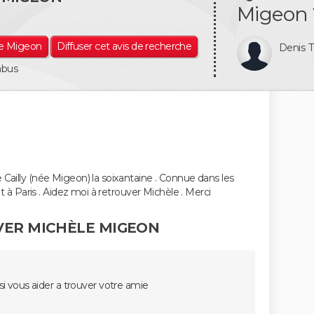
Migeon 
le Migeon
Diffuser cet avis de recherche
Denis 
abus
 Cailly (née Migeon) la soixantaine . Connue dans les
it à Paris . Aidez moi à retrouver Michèle . Merci
VER MICHÈLE MIGEON
ssi vous aider a trouver votre amie