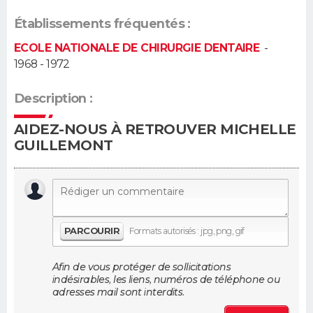
Établissements fréquentés :
Guide de la santé
Médicaments
+
Alimentation
Maladies
Sommeil
VOYAGE
ECOLE NATIONALE DE CHIRURGIE DENTAIRE
-
City break
Voyage de noces
Climat
Destinations
Voyage nature
Forum
+
1968 - 1972
PHOTO
Description :
GUIDES D'ACHAT
AIDEZ-NOUS À RETROUVER MICHELLE
BONS PLANS
GUILLEMONT
CARTE DE VOEUX
Carte Bonne année
Carte Pâques
Carte de Noël
Carte Saint-Valentin
Carte d'anniversaire
DICTIONNAIRE
Biographies
Expressions
Dictionnaire
Citations
Proverbes
PROGRAMME TV
PARCOURIR
Formats autorisés : jpg, png, gif
COPAINS D'AVANT
Afin de vous protéger de sollicitations
indésirables, les liens, numéros de téléphone ou
Se connecter
Collèges
Universités
Service militaire
S'inscrire
Lycées
Primaires
Entreprises
Avis de recherche
adresses mail sont interdits.
AVIS DE DÉCÈS