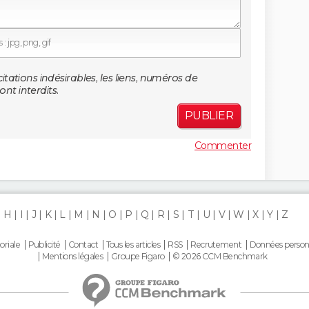
: jpg, png, gif
citations indésirables, les liens, numéros de
nt interdits.
PUBLIER
Commenter
H
I
J
K
L
M
N
O
P
Q
R
S
T
U
V
W
X
Y
Z
oriale
Publicité
Contact
Tous les articles
RSS
Recrutement
Données person
Mentions légales
Groupe Figaro
© 2026 CCM Benchmark