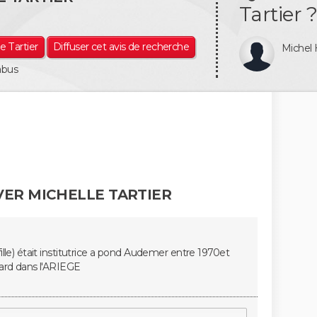
Tartier ?
e Tartier
Diffuser cet avis de recherche
Miche
abus
ER MICHELLE TARTIER
ille) était institutrice a pond Audemer entre 1970et
iard dans l'ARIEGE