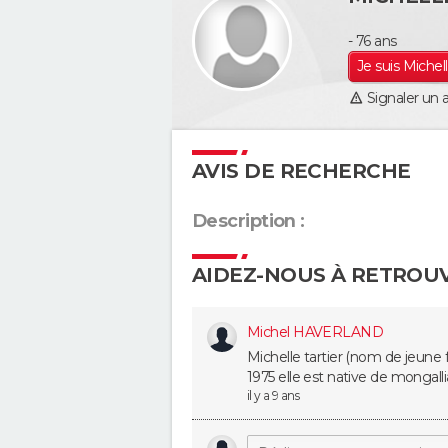
- 76 ans
Je suis Michell
Signaler un 
AVIS DE RECHERCHE
Description :
AIDEZ-NOUS À RETROUV
Michel HAVERLAND
Michelle tartier (nom de jeune f
1975 elle est native de mongall
il y a 9 ans