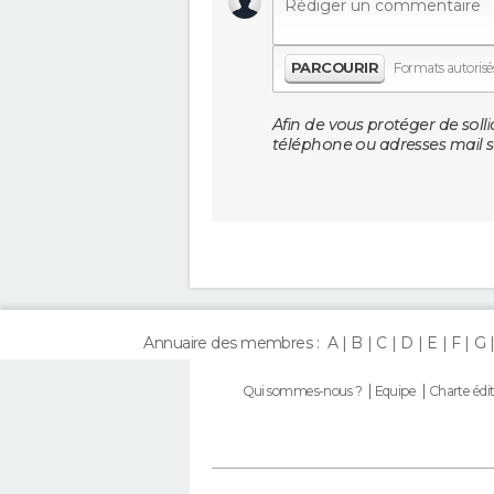
PARCOURIR
Formats autorisés 
Afin de vous protéger de solli
téléphone ou adresses mail so
Annuaire des membres :
A
B
C
D
E
F
G
Qui sommes-nous ?
Equipe
Charte édit