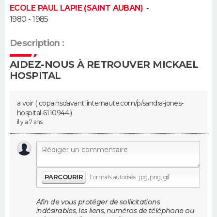
ECOLE PAUL LAPIE (SAINT AUBAN)
-
1980 - 1985
Guide de la santé
Médicaments
+
Alimentation
Maladies
Sommeil
VOYAGE
City break
Voyage de noces
Climat
Destinations
Voyage nature
Forum
+
Description :
PHOTO
AIDEZ-NOUS À RETROUVER MICKAEL
GUIDES D'ACHAT
HOSPITAL
BONS PLANS
a voir ( copainsdavant.linternaute.com/­p/sandra-jones-
CARTE DE VOEUX
hospital-611094­4 )
il y a 7 ans
Carte Bonne année
Carte Pâques
Carte de Noël
Carte Saint-Valentin
Carte d'anniversaire
DICTIONNAIRE
Biographies
Expressions
Dictionnaire
Citations
Proverbes
PROGRAMME TV
PARCOURIR
Formats autorisés : jpg, png, gif
COPAINS D'AVANT
Se connecter
Collèges
Universités
Service militaire
S'inscrire
Lycées
Primaires
Entreprises
Avis de recherche
Afin de vous protéger de sollicitations
AVIS DE DÉCÈS
indésirables, les liens, numéros de téléphone ou