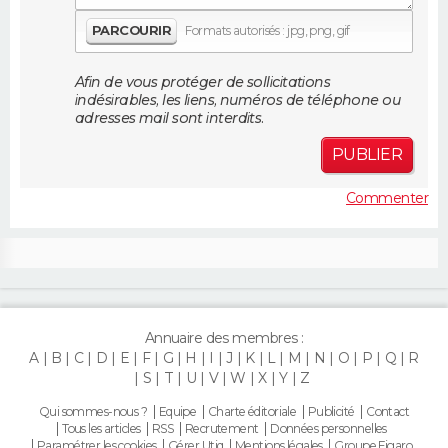
FORUM
PARCOURIR
Formats autorisés : jpg, png, gif
Lifestyle
Sport
Television
Cinema
Bricolage
Culture
Auto
Voyage
Afin de vous protéger de sollicitations
indésirables, les liens, numéros de téléphone ou
adresses mail sont interdits.
PUBLIER
Commenter
Annuaire des membres :
A
B
C
D
E
F
G
H
I
J
K
L
M
N
O
P
Q
R
S
T
U
V
W
X
Y
Z
Qui sommes-nous ?
Equipe
Charte éditoriale
Publicité
Contact
Tous les articles
RSS
Recrutement
Données personnelles
Paramétrer les cookies
Gérer Utiq
Mentions légales
Groupe Figaro