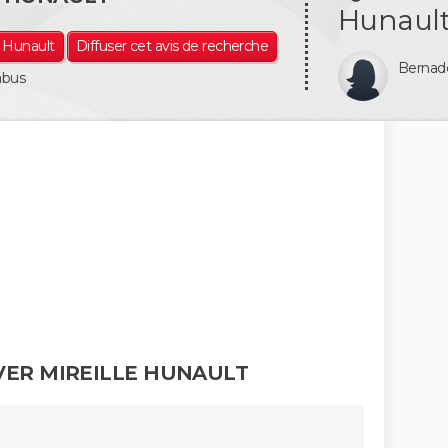
Hunault
e Hunault
Diffuser cet avis de recherche
Bernad
abus
VER MIREILLE HUNAULT