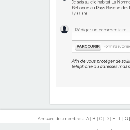
Je sais au elle habitai. La Norm
Behaque au Pays Basque des l
il y a 11 ans
PARCOURIR
Formats autorisés 
Afin de vous protéger de solli
téléphone ou adresses mail so
Annuaire des membres :
A
B
C
D
E
F
G