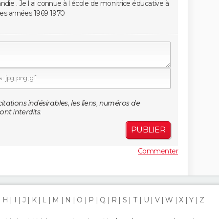
andie . Je l ai connue à l école de monitrice éducative à
es années 1969 1970
: jpg, png, gif
citations indésirables, les liens, numéros de
nt interdits.
PUBLIER
Commenter
H
I
J
K
L
M
N
O
P
Q
R
S
T
U
V
W
X
Y
Z