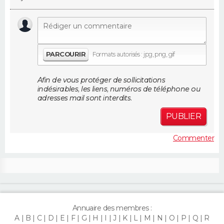
FORUM
Lifestyle
Sport
Television
Cinema
Bricolage
Culture
Auto
Voyage
PARCOURIR
Formats autorisés : jpg, png, gif
Afin de vous protéger de sollicitations
indésirables, les liens, numéros de téléphone ou
adresses mail sont interdits.
PUBLIER
Commenter
Annuaire des membres :
A
B
C
D
E
F
G
H
I
J
K
L
M
N
O
P
Q
R