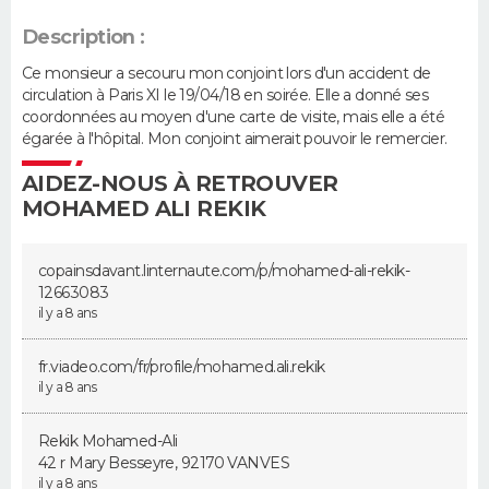
Description :
Guide de la santé
Médicaments
+
Alimentation
Maladies
Sommeil
VOYAGE
Ce monsieur a secouru mon conjoint lors d'un accident de
City break
Voyage de noces
Climat
Destinations
Voyage nature
Forum
+
circulation à Paris XI le 19/04/18 en soirée. Elle a donné ses
PHOTO
coordonnées au moyen d'une carte de visite, mais elle a été
égarée à l'hôpital. Mon conjoint aimerait pouvoir le remercier.
GUIDES D'ACHAT
AIDEZ-NOUS À RETROUVER
BONS PLANS
MOHAMED ALI REKIK
CARTE DE VOEUX
copainsdavant.linternaute.com/­p/mohamed-ali-rekik-
12663083
Carte Bonne année
Carte Pâques
Carte de Noël
Carte Saint-Valentin
Carte d'anniversaire
DICTIONNAIRE
il y a 8 ans
Biographies
Expressions
Dictionnaire
Citations
Proverbes
PROGRAMME TV
fr.viadeo.com/fr/profile/moham­ed.ali.rekik
il y a 8 ans
COPAINS D'AVANT
Rekik Mohamed-Ali
Se connecter
Collèges
Universités
Service militaire
S'inscrire
Lycées
Primaires
Entreprises
Avis de recherche
AVIS DE DÉCÈS
42 r Mary Besseyre, 92170 VANVES
il y a 8 ans