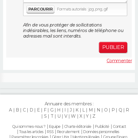
FORUM
PARCOURIR
Formats autorisés : jpg, png, gif
Lifestyle
Sport
Television
Cinema
Bricolage
Culture
Auto
Voyage
Afin de vous protéger de sollicitations
indésirables, les liens, numéros de téléphone ou
adresses mail sont interdits.
PUBLIER
Commenter
Annuaire des membres :
A
B
C
D
E
F
G
H
I
J
K
L
M
N
O
P
Q
R
S
T
U
V
W
X
Y
Z
Qui sommes-nous ?
Equipe
Charte éditoriale
Publicité
Contact
Tous les articles
RSS
Recrutement
Données personnelles
Paramétrer les cookies
Gérer Utiq
Mentions légales
Groupe Figaro