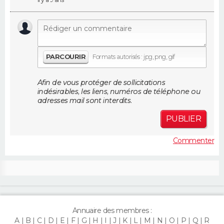
FORUM
Lifestyle
Sport
Television
Cinema
Bricolage
Culture
Auto
Voyage
PARCOURIR
Formats autorisés : jpg, png, gif
Afin de vous protéger de sollicitations
indésirables, les liens, numéros de téléphone ou
adresses mail sont interdits.
PUBLIER
Commenter
Annuaire des membres :
A
B
C
D
E
F
G
H
I
J
K
L
M
N
O
P
Q
R