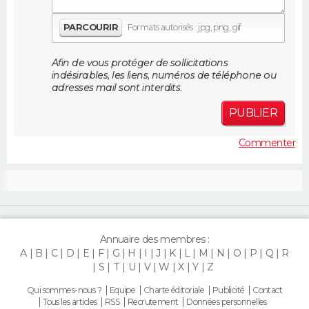
FORUM
PARCOURIR
Formats autorisés : jpg, png, gif
Lifestyle
Sport
Television
Cinema
Bricolage
Culture
Auto
Voyage
Afin de vous protéger de sollicitations
indésirables, les liens, numéros de téléphone ou
adresses mail sont interdits.
PUBLIER
Commenter
Annuaire des membres :
A
B
C
D
E
F
G
H
I
J
K
L
M
N
O
P
Q
R
S
T
U
V
W
X
Y
Z
Qui sommes-nous ?
Equipe
Charte éditoriale
Publicité
Contact
Tous les articles
RSS
Recrutement
Données personnelles