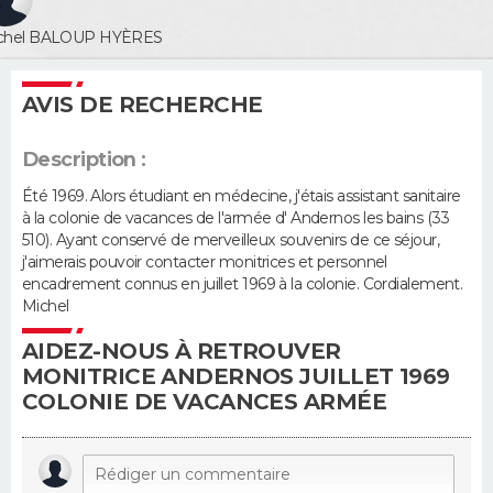
chel BALOUP
HYÈRES
Guide de la santé
Médicaments
+
Alimentation
Maladies
Sommeil
VOYAGE
City break
Voyage de noces
Climat
Destinations
Voyage nature
Forum
+
AVIS DE RECHERCHE
PHOTO
GUIDES D'ACHAT
Description :
Été 1969. Alors étudiant en médecine, j'étais assistant sanitaire
BONS PLANS
à la colonie de vacances de l'armée d' Andernos les bains (33
510). Ayant conservé de merveilleux souvenirs de ce séjour,
CARTE DE VOEUX
j'aimerais pouvoir contacter monitrices et personnel
encadrement connus en juillet 1969 à la colonie. Cordialement.
Carte Bonne année
Carte Pâques
Carte de Noël
Carte Saint-Valentin
Carte d'anniversaire
Michel
DICTIONNAIRE
AIDEZ-NOUS À RETROUVER
Biographies
Expressions
Dictionnaire
Citations
Proverbes
PROGRAMME TV
MONITRICE ANDERNOS JUILLET 1969
COLONIE DE VACANCES ARMÉE
COPAINS D'AVANT
Se connecter
Collèges
Universités
Service militaire
S'inscrire
Lycées
Primaires
Entreprises
Avis de recherche
AVIS DE DÉCÈS