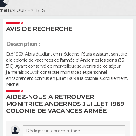
chel BALOUP
HYÈRES
Guide de la santé
Médicaments
+
Alimentation
Maladies
Sommeil
VOYAGE
City break
Voyage de noces
Climat
Destinations
Voyage nature
Forum
+
AVIS DE RECHERCHE
PHOTO
GUIDES D'ACHAT
Description :
Été 1969. Alors étudiant en médecine, j'étais assistant sanitaire
BONS PLANS
à la colonie de vacances de l'armée d' Andernos les bains (33
510). Ayant conservé de merveilleux souvenirs de ce séjour,
CARTE DE VOEUX
j'aimerais pouvoir contacter monitrices et personnel
encadrement connus en juillet 1969 à la colonie. Cordialement.
Carte Bonne année
Carte Pâques
Carte de Noël
Carte Saint-Valentin
Carte d'anniversaire
Michel
DICTIONNAIRE
AIDEZ-NOUS À RETROUVER
Biographies
Expressions
Dictionnaire
Citations
Proverbes
PROGRAMME TV
MONITRICE ANDERNOS JUILLET 1969
COLONIE DE VACANCES ARMÉE
COPAINS D'AVANT
Se connecter
Collèges
Universités
Service militaire
S'inscrire
Lycées
Primaires
Entreprises
Avis de recherche
AVIS DE DÉCÈS