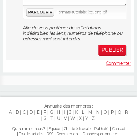
FORUM
PARCOURIR
Formats autorisés : jpg, png, gif
Lifestyle
Sport
Television
Cinema
Bricolage
Culture
Auto
Voyage
Afin de vous protéger de sollicitations
indésirables, les liens, numéros de téléphone ou
adresses mail sont interdits.
PUBLIER
Commenter
Annuaire des membres :
A
B
C
D
E
F
G
H
I
J
K
L
M
N
O
P
Q
R
S
T
U
V
W
X
Y
Z
Qui sommes-nous ?
Equipe
Charte éditoriale
Publicité
Contact
Tous les articles
RSS
Recrutement
Données personnelles