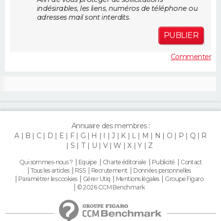
indésirables, les liens, numéros de téléphone ou
FORUM
adresses mail sont interdits.
Lifestyle
Sport
Television
Cinema
Bricolage
Culture
Auto
Voyage
PUBLIER
Commenter
Annuaire des membres :
A
B
C
D
E
F
G
H
I
J
K
L
M
N
O
P
Q
R
S
T
U
V
W
X
Y
Z
Qui sommes-nous ?
Equipe
Charte éditoriale
Publicité
Contact
Tous les articles
RSS
Recrutement
Données personnelles
Paramétrer les cookies
Gérer Utiq
Mentions légales
Groupe Figaro
© 2026 CCM Benchmark