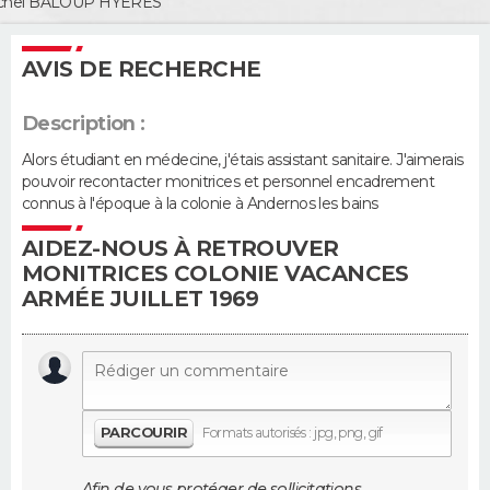
chel BALOUP
HYÈRES
Guide de la santé
Médicaments
+
Alimentation
Maladies
Sommeil
VOYAGE
AVIS DE RECHERCHE
City break
Voyage de noces
Climat
Destinations
Voyage nature
Forum
+
PHOTO
Description :
GUIDES D'ACHAT
Alors étudiant en médecine, j'étais assistant sanitaire. J'aimerais
pouvoir recontacter monitrices et personnel encadrement
connus à l'époque à la colonie à Andernos les bains
BONS PLANS
AIDEZ-NOUS À RETROUVER
CARTE DE VOEUX
MONITRICES COLONIE VACANCES
ARMÉE JUILLET 1969
Carte Bonne année
Carte Pâques
Carte de Noël
Carte Saint-Valentin
Carte d'anniversaire
DICTIONNAIRE
Biographies
Expressions
Dictionnaire
Citations
Proverbes
PROGRAMME TV
COPAINS D'AVANT
PARCOURIR
Formats autorisés : jpg, png, gif
Se connecter
Collèges
Universités
Service militaire
S'inscrire
Lycées
Primaires
Entreprises
Avis de recherche
AVIS DE DÉCÈS
Afin de vous protéger de sollicitations