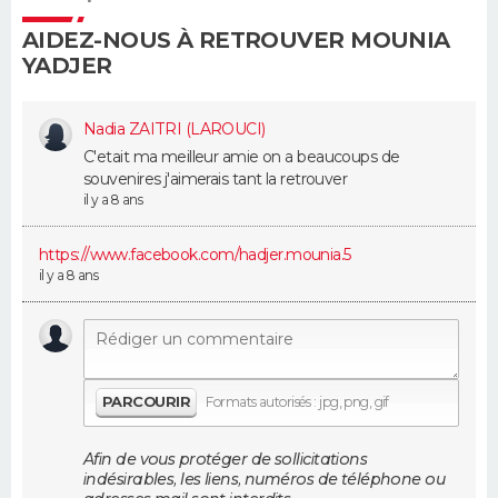
AIDEZ-NOUS À RETROUVER MOUNIA
Guide de la santé
Médicaments
+
Alimentation
Maladies
Sommeil
VOYAGE
YADJER
City break
Voyage de noces
Climat
Destinations
Voyage nature
Forum
+
PHOTO
Nadia ZAITRI (LAROUCI)
GUIDES D'ACHAT
C'etait ma meilleur amie on a beaucoups de
souvenires j'aimerais tant la retrouver
il y a 8 ans
BONS PLANS
https://www.facebook.com/hadje­r.mounia.5
CARTE DE VOEUX
il y a 8 ans
Carte Bonne année
Carte Pâques
Carte de Noël
Carte Saint-Valentin
Carte d'anniversaire
DICTIONNAIRE
Biographies
Expressions
Dictionnaire
Citations
Proverbes
PROGRAMME TV
PARCOURIR
Formats autorisés : jpg, png, gif
COPAINS D'AVANT
Se connecter
Collèges
Universités
Service militaire
S'inscrire
Lycées
Primaires
Entreprises
Avis de recherche
Afin de vous protéger de sollicitations
AVIS DE DÉCÈS
indésirables, les liens, numéros de téléphone ou