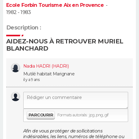
Ecole Forbin Tourisme Aix en Provence
-
1982 - 1983
Guide de la santé
Médicaments
+
Alimentation
Maladies
Sommeil
VOYAGE
City break
Voyage de noces
Climat
Destinations
Voyage nature
Forum
+
Description :
PHOTO
AIDEZ-NOUS À RETROUVER MURIEL
GUIDES D'ACHAT
BLANCHARD
BONS PLANS
Nadia HADRI (HADRI)
CARTE DE VOEUX
Mutilé habitait Marignane
il y a 9 ans
Carte Bonne année
Carte Pâques
Carte de Noël
Carte Saint-Valentin
Carte d'anniversaire
DICTIONNAIRE
Biographies
Expressions
Dictionnaire
Citations
Proverbes
PROGRAMME TV
PARCOURIR
Formats autorisés : jpg, png, gif
COPAINS D'AVANT
Se connecter
Collèges
Universités
Service militaire
S'inscrire
Lycées
Primaires
Entreprises
Avis de recherche
AVIS DE DÉCÈS
Afin de vous protéger de sollicitations
indésirables, les liens, numéros de téléphone ou