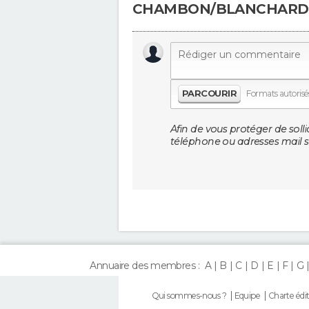
CHAMBON/BLANCHARD
PARCOURIR
Formats autorisés 
Afin de vous protéger de solli
téléphone ou adresses mail so
Annuaire des membres :
A
B
C
D
E
F
G
Qui sommes-nous ?
Equipe
Charte édit