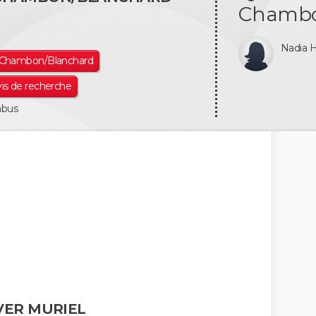
Chambo
Nadia 
l Chambon/Blanchard
vis de recherche
abus
VER MURIEL