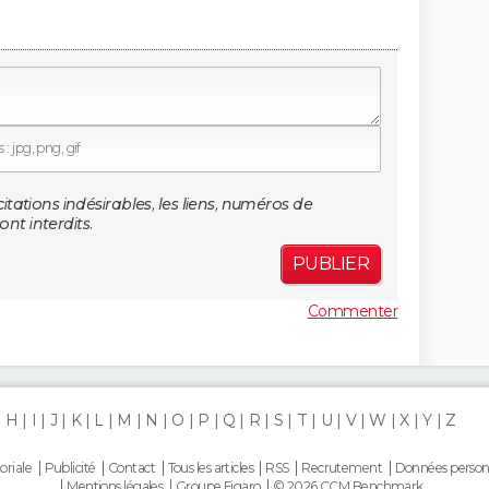
: jpg, png, gif
citations indésirables, les liens, numéros de
nt interdits.
PUBLIER
Commenter
H
I
J
K
L
M
N
O
P
Q
R
S
T
U
V
W
X
Y
Z
oriale
Publicité
Contact
Tous les articles
RSS
Recrutement
Données person
Mentions légales
Groupe Figaro
© 2026 CCM Benchmark