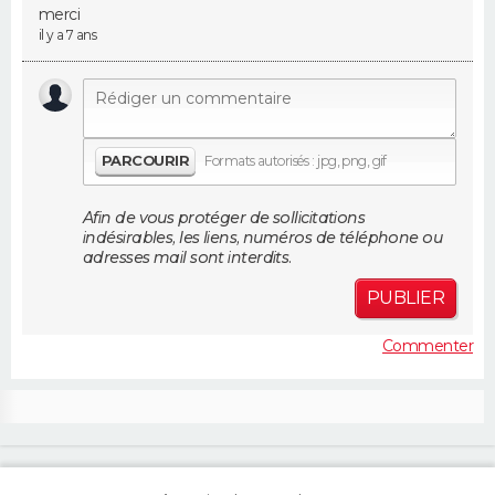
merci
FORUM
il y a 7 ans
Lifestyle
Sport
Television
Cinema
Bricolage
Culture
Auto
Voyage
PARCOURIR
Formats autorisés : jpg, png, gif
Afin de vous protéger de sollicitations
indésirables, les liens, numéros de téléphone ou
adresses mail sont interdits.
PUBLIER
Commenter