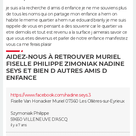
je suis a la recherche d amis d enfance je ne me souviens plus
Guide de la santé
Médicaments
+
Alimentation
Maladies
Sommeil
de tous les noms qui on partage mon enfance a hem on
VOYAGE
habite le meme quartier a hem rue edouard branly je me suis
rappele de vous en pensant a des souvenir car le quartier va
City break
Voyage de noces
Climat
Destinations
Voyage nature
Forum
+
PHOTO
etre demolis et tout est revenu a la surface j aimerais savoir ce
que vous etes devenus et parler de notre enfance manifestez
GUIDES D'ACHAT
vous ca me ferais plaisir
AIDEZ-NOUS À RETROUVER MURIEL
BONS PLANS
FISELLE PHILIPPE ZIMONIAK NADINE
SEYS ET BIEN D AUTRES AMIS D
CARTE DE VOEUX
ENFANCE
Carte Bonne année
Carte Pâques
Carte de Noël
Carte Saint-Valentin
Carte d'anniversaire
DICTIONNAIRE
https://www.facebook.com/nadin­e.seys.3
Biographies
Expressions
Dictionnaire
Citations
Proverbes
PROGRAMME TV
Fiselle Van Honacker Muriel 07360 Les Ollières-sur-Eyrieux
COPAINS D'AVANT
Szymoniak Philippe
59650 VILLENEUVE D'ASCQ
Se connecter
Collèges
Universités
Service militaire
S'inscrire
Lycées
Primaires
Entreprises
Avis de recherche
il y a 7 ans
AVIS DE DÉCÈS