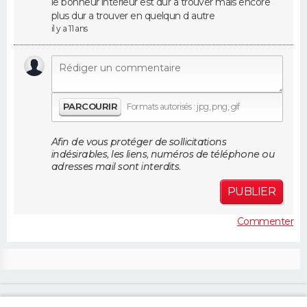
le bonheur intèrieur est dur a trouver mais encore
FORUM
plus dur a trouver en quelqun d autre
il y a 11 ans
Lifestyle
Sport
Television
Cinema
Bricolage
Culture
Auto
Voyage
PARCOURIR
Formats autorisés : jpg, png, gif
Afin de vous protéger de sollicitations
indésirables, les liens, numéros de téléphone ou
adresses mail sont interdits.
PUBLIER
Commenter