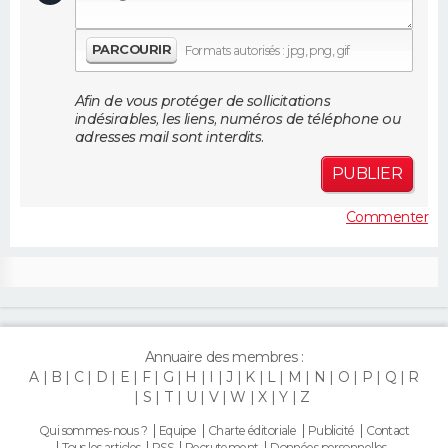
FORUM
PARCOURIR
Formats autorisés : jpg, png, gif
Lifestyle
Sport
Television
Cinema
Bricolage
Culture
Auto
Voyage
Afin de vous protéger de sollicitations
indésirables, les liens, numéros de téléphone ou
adresses mail sont interdits.
PUBLIER
Commenter
Annuaire des membres :
A
B
C
D
E
F
G
H
I
J
K
L
M
N
O
P
Q
R
S
T
U
V
W
X
Y
Z
Qui sommes-nous ?
Equipe
Charte éditoriale
Publicité
Contact
Tous les articles
RSS
Recrutement
Données personnelles