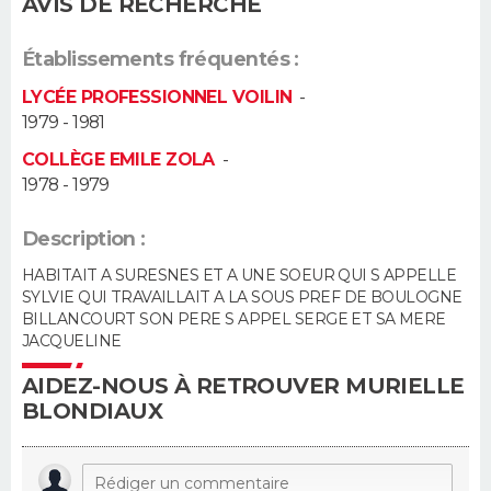
AVIS DE RECHERCHE
Guide de la santé
Médicaments
+
Alimentation
Maladies
Sommeil
VOYAGE
Établissements fréquentés :
City break
Voyage de noces
Climat
Destinations
Voyage nature
Forum
+
LYCÉE PROFESSIONNEL VOILIN
-
PHOTO
1979 - 1981
GUIDES D'ACHAT
COLLÈGE EMILE ZOLA
-
1978 - 1979
BONS PLANS
Description :
CARTE DE VOEUX
HABITAIT A SURESNES ET A UNE SOEUR QUI S APPELLE
SYLVIE QUI TRAVAILLAIT A LA SOUS PREF DE BOULOGNE
Carte Bonne année
Carte Pâques
Carte de Noël
Carte Saint-Valentin
Carte d'anniversaire
DICTIONNAIRE
BILLANCOURT SON PERE S APPEL SERGE ET SA MERE
JACQUELINE
Biographies
Expressions
Dictionnaire
Citations
Proverbes
PROGRAMME TV
AIDEZ-NOUS À RETROUVER MURIELLE
BLONDIAUX
COPAINS D'AVANT
Se connecter
Collèges
Universités
Service militaire
S'inscrire
Lycées
Primaires
Entreprises
Avis de recherche
AVIS DE DÉCÈS