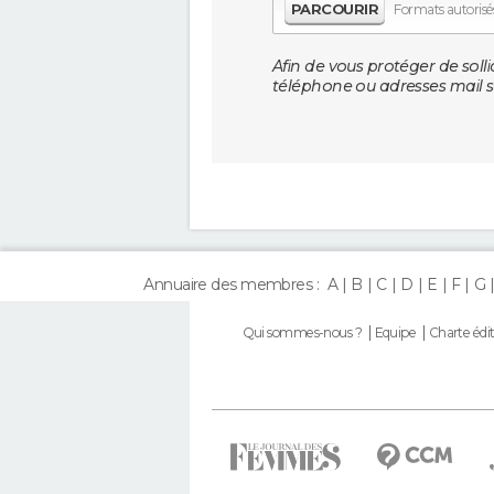
PARCOURIR
Formats autorisés 
Afin de vous protéger de solli
téléphone ou adresses mail so
Annuaire des membres :
A
B
C
D
E
F
G
Qui sommes-nous ?
Equipe
Charte édit