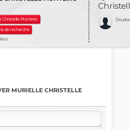
Christel
le Christelle Monteiro
Doudo
vis de recherche
abus
VER MURIELLE CHRISTELLE