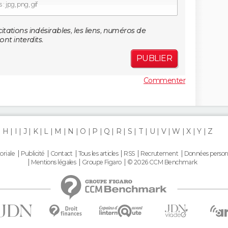
: jpg, png, gif
citations indésirables, les liens, numéros de
nt interdits.
PUBLIER
Commenter
H
I
J
K
L
M
N
O
P
Q
R
S
T
U
V
W
X
Y
Z
oriale
Publicité
Contact
Tous les articles
RSS
Recrutement
Données person
Mentions légales
Groupe Figaro
© 2026 CCM Benchmark