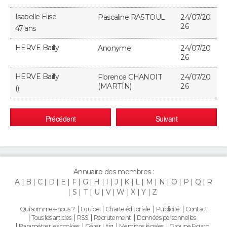
Isabelle Elise
Pascaline RASTOUL
24/07/20
26
47 ans
HERVE Bailly
Anonyme
24/07/20
26
HERVE Bailly
Florence CHANOIT
24/07/20
(MARTÍN)
26
()
Précédent
Suivant
Annuaire des membres :
A
B
C
D
E
F
G
H
I
J
K
L
M
N
O
P
Q
R
S
T
U
V
W
X
Y
Z
Qui sommes-nous ?
Equipe
Charte éditoriale
Publicité
Contact
Tous les articles
RSS
Recrutement
Données personnelles
Paramétrer les cookies
Gérer Utiq
Mentions légales
Groupe Figaro