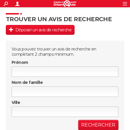
ACTUALITÉS
S'inscrire
Connexion
Rechercher
TROUVER UN AVIS DE RECHERCHE
Société
Education
Villes
Politique
Faits Divers
Monde
+
SPORT
Déposer un avis de recherche
Football
Cyclisme
Forum
Coupe du monde 2026
Tennis
Rugby
CULTURE
TNT
Cinéma
Musique
Programme TV
Streaming
Sorties cinéma
+
FINANCE
Vous pouvez trouver un avis de recherche en
complétant 2 champs minimum.
Impôts
Immobilier
Banque
Crédit
Retraite
Epargne
Risques naturels par ville
Assurance
AUTO
Prénom
Réserver un essai
Berlines
Forum auto
Essais
Citadines
SUV
+
HIGH-TECH
Nom de famille
Meilleur smartphone
Ordinateurs
Guide high-tech
Mobiles
Internet
Jeux vidéo
+
BRICOLAGE
Aménagement intérieur
Cuisine
Jardinage
+
Forum
Extérieur
Salle de bains
Rangement
Ville
WEEK-END
Escapades
Expositions
Week-end nature
Guides de France
Patrimoine
Musées
+
LIFESTYLE
Bien-être
Mode
+
Art de vivre
Loisirs
Modes de vie
SANTE