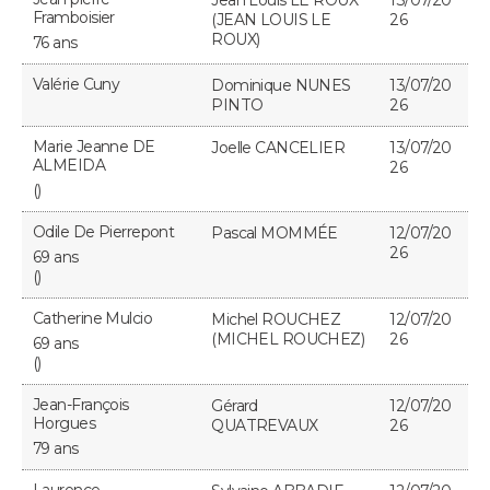
Jean Louis LE ROUX
13/07/20
Framboisier
(JEAN LOUIS LE
26
ROUX)
76 ans
Valérie Cuny
Dominique NUNES
13/07/20
PINTO
26
Marie Jeanne DE
Joelle CANCELIER
13/07/20
ALMEIDA
26
()
Odile De Pierrepont
Pascal MOMMÉE
12/07/20
26
69 ans
()
Catherine Mulcio
Michel ROUCHEZ
12/07/20
(MICHEL ROUCHEZ)
26
69 ans
()
Jean-François
Gérard
12/07/20
Horgues
QUATREVAUX
26
79 ans