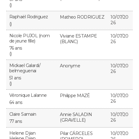
()
Raphaël Rodriguez
Matheo RODRIGUEZ
10/07/20
26
()
Nicole PUJOL (nom
Viviane ESTAMPE
10/07/20
de jeune fille)
(BLANC)
26
76 ans
()
Mickael Galardi/
Anonyme
10/07/20
belmeguenai
26
51 ans
()
Véronique Lalanne
Philippe MAZÉ
10/07/20
26
64 ans
Claire Samain
Annie SALADIN
10/07/20
(GRAVELLE)
26
77 ans
Helene Djian
Pilar CÁRCELES
10/07/20
Helene Djian