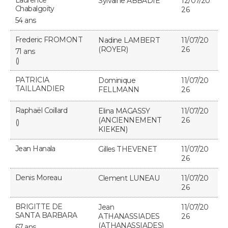
Laurence
Sylvaine ABBADIE
12/07/20
Chabalgoïty
26
54 ans
Frederic FROMONT
Nadine LAMBERT
11/07/20
(ROYER)
26
71 ans
()
PATRICIA
Dominique
11/07/20
TAILLANDIER
FELLMANN
26
Raphaël Coillard
Elina MAGASSY
11/07/20
(ANCIENNEMENT
26
()
KIEKEN)
Jean Hanala
Gilles THEVENET
11/07/20
26
Denis Moreau
Clement LUNEAU
11/07/20
26
BRIGITTE DE
Jean
11/07/20
SANTA BARBARA
ATHANASSIADES
26
(ATHANASSIADES)
67 ans