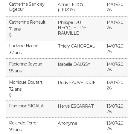
Catherine Seniclay
Anne LEROY
14/07/20
Ligeour
(LEROY)
26
Cathenine Renault
Philippe DU
14/07/20
HECQUET DE
26
71 ans
RAUVILLE
()
Ludvine Haché
Thiery CAHOREAU
14/07/20
26
37 ans
Fabienne Joyeux
Isabelle DAUSSY
14/07/20
26
58 ans
Monique Boutart
Rudy FAUVERGUE
13/07/20
26
72 ans
()
Francoise SIGALA
Hervé ESCARRAT
13/07/20
26
Rolande Ferrer
Anonyme
13/07/20
26
79 ans