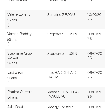
(ROMERO)
26
()
Valerie Lorient
Sandrine ZEGOU
10/07/20
26
55 ans
()
Yamna Badday
Stéphanie FLUSIN
09/07/20
26
56 ans
()
Stéphane Cros-
Stéphanie FLUSIN
09/07/20
Coitton
26
56 ans
Laid Badri
Laid BADRI (LAID
09/07/20
BADRI)
26
51 ans
()
Patricia Guerard
Pascale BENETEAU
09/07/20
(NAULEAU)
26
64 ans
Julie Boufil
Peggy Christelle
09/07/20