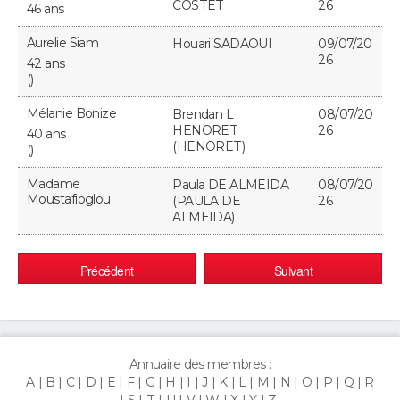
COSTET
26
46 ans
Aurelie Siam
Houari SADAOUI
09/07/20
26
42 ans
()
Mélanie Bonize
Brendan L
08/07/20
HENORET
26
40 ans
(HENORET)
()
Madame
Paula DE ALMEIDA
08/07/20
Moustafioglou
(PAULA DE
26
ALMEIDA)
Précédent
Suivant
Annuaire des membres :
A
B
C
D
E
F
G
H
I
J
K
L
M
N
O
P
Q
R