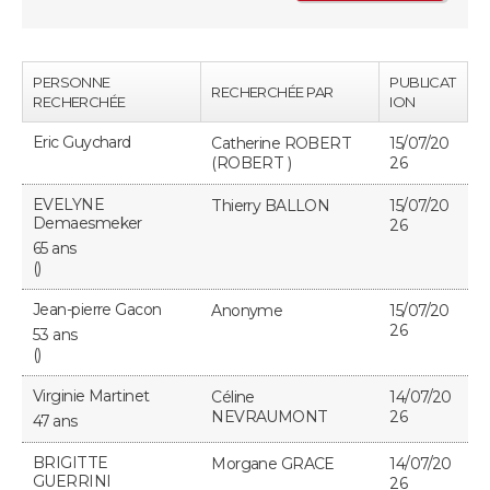
Guide de la santé
Médicaments
+
Alimentation
Maladies
Sommeil
VOYAGE
PERSONNE
PUBLICAT
RECHERCHÉE PAR
City break
Voyage de noces
Climat
Destinations
Voyage nature
Forum
+
RECHERCHÉE
ION
PHOTO
Eric Guychard
Catherine ROBERT
15/07/20
GUIDES D'ACHAT
(ROBERT )
26
BONS PLANS
EVELYNE
Thierry BALLON
15/07/20
Demaesmeker
26
65 ans
CARTE DE VOEUX
()
Carte Bonne année
Carte Pâques
Carte de Noël
Carte Saint-Valentin
Carte d'anniversaire
DICTIONNAIRE
Jean-pierre Gacon
Anonyme
15/07/20
26
53 ans
Biographies
Expressions
Dictionnaire
Citations
Proverbes
()
PROGRAMME TV
Virginie Martinet
Céline
14/07/20
COPAINS D'AVANT
NEVRAUMONT
26
47 ans
Se connecter
Collèges
Universités
Service militaire
S'inscrire
Lycées
Primaires
Entreprises
Avis de recherche
AVIS DE DÉCÈS
BRIGITTE
Morgane GRACE
14/07/20
GUERRINI
26