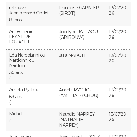
retrouvé
Francoise GARNIER
13/07/20
Jean bernard Ondet
(SIROT)
26
81 ans
Anne marie
Jocelyne JATLAOUI
13/07/20
LEANDRE
(GRIBOUVA)
26
FOUACHE
Léa Nardoianni ou
Julia NAPOLI
13/07/20
Nardoinni ou
26
Nardinni
30 ans
()
Amelia Pychou
Amelia PYCHOU
13/07/20
(AMELIA PYCHOU)
26
69 ans
()
Michel
Nathalie NAPPEY
13/07/20
(NATHALIE
26
()
NAPPEY)
Jean pierre