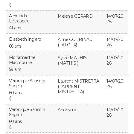
()
FORUM
Alexandre
Melanie GERARD
14/07/20
Lifestyle
Sport
Television
Cinema
Bricolage
Culture
Auto
Voyage
Letroadec
26
41 ans
Elisabeth Inglard
Anne CORBINAU
14/07/20
(LALOUX)
26
66 ans
Mohamedine
Sylvie MATHIS
14/07/20
Machtoune
(MATHIS )
26
59 ans
Véronique Sanson(
Laurent MISTRETTA
14/07/20
Saget)
(LAURENT
26
MISTRETTA)
60 ans
()
Véronique Sanson(
Anonyme
14/07/20
Saget)
26
60 ans
()