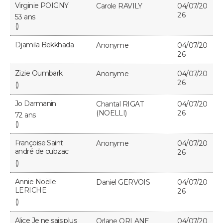
Virginie POIGNY
Carole RAVILY
04/07/20
26
53 ans
()
Djamila Bekkhada
Anonyme
04/07/20
26
Zizie Oumbark
Anonyme
04/07/20
26
()
Jo Darmanin
Chantal RIGAT
04/07/20
(NOELLI)
26
72 ans
()
Françoise Saint
Anonyme
04/07/20
andré de cubzac
26
()
Annie Noëlle
Daniel GERVOIS
04/07/20
LERICHE
26
()
Alice Je ne sais plus
Orlane ORLANE
04/07/20