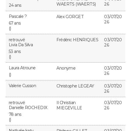
WAERTS (WAERTS)
26
24 ans
Pascale ?
Alex GORGET
03/07/20
26
67 ans
()
retrouvé
Frédéric HENRIQUES
03/07/20
Livia Da Silva
26
53 ans
()
Laura Atroune
Anonyme
03/07/20
26
()
Valerie Cusson
Christophe LEGEAY
03/07/20
26
retrouvé
Il Christian
03/07/20
Danielle ROCHEDIX
MIEGEVILLE
26
78 ans
()
Nathalie katy