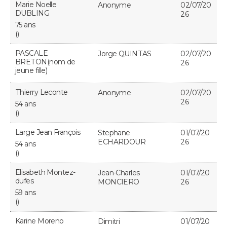
Marie Noelle
Anonyme
02/07/20
DUBLING
26
75 ans
()
PASCALE
Jorge QUINTAS
02/07/20
BRETON(nom de
26
jeune fille)
Thierry Leconte
Anonyme
02/07/20
26
54 ans
()
Large Jean François
Stephane
01/07/20
ECHARDOUR
26
54 ans
()
Elisabeth Montez-
Jean-Charles
01/07/20
dufes
MONCIERO
26
59 ans
()
Karine Moreno
Dimitri
01/07/20