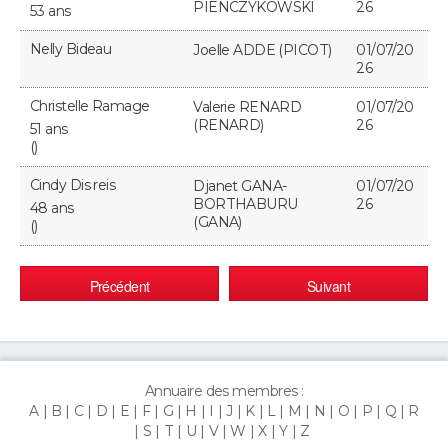
PIENCZYKOWSKI
26
53 ans
Nelly Bideau
Joelle ADDE (PICOT)
01/07/20
26
Christelle Ramage
Valerie RENARD
01/07/20
(RENARD)
26
51 ans
()
Cindy Dis reis
Djanet GANA-
01/07/20
BORTHABURU
26
48 ans
(GANA)
()
Précédent
Suivant
Annuaire des membres :
A
B
C
D
E
F
G
H
I
J
K
L
M
N
O
P
Q
R
S
T
U
V
W
X
Y
Z