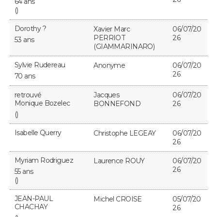
64 ans
FORUM
()
Lifestyle
Sport
Television
Cinema
Bricolage
Culture
Auto
Voyage
Dorothy ?
Xavier Marc
06/07/20
PERRIOT
26
53 ans
(GIAMMARINARO)
Sylvie Rudereau
Anonyme
06/07/20
26
70 ans
retrouvé
Jacques
06/07/20
Monique Bozelec
BONNEFOND
26
()
Isabelle Querry
Christophe LEGEAY
06/07/20
26
Myriam Rodriguez
Laurence ROUY
06/07/20
26
55 ans
()
JEAN-PAUL
Michel CROISE
05/07/20
CHACHAY
26