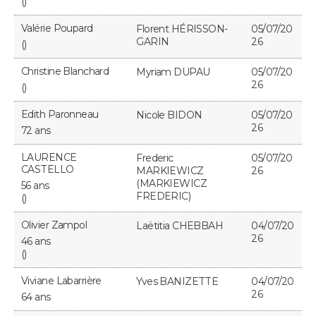
()
Valérie Poupard
Florent HÉRISSON-
05/07/20
GARIN
26
()
Christine Blanchard
Myriam DUPAU
05/07/20
26
()
Edith Paronneau
Nicole BIDON
05/07/20
26
72 ans
LAURENCE
Frederic
05/07/20
CASTELLO
MARKIEWICZ
26
(MARKIEWICZ
56 ans
FREDERIC)
()
Olivier Zampol
Laëtitia CHEBBAH
04/07/20
26
46 ans
()
Viviane Labarrière
Yves BANIZETTE
04/07/20
26
64 ans