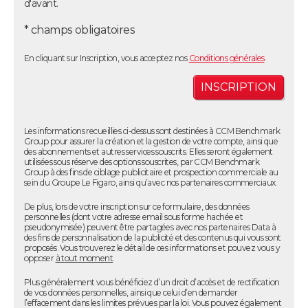
d'avant.
* champs obligatoires
En cliquant sur Inscription, vous acceptez nos
Conditions générales
.
Les informations recueillies ci-dessus sont destinées à CCM Benchmark
Group pour assurer la création et la gestion de votre compte, ainsi que
des abonnements et autres services souscrits. Elles seront également
utilisées sous réserve des options souscrites, par CCM Benchmark
Group à des fins de ciblage publicitaire et prospection commerciale au
sein du Groupe Le Figaro, ainsi qu’avec nos partenaires commerciaux.
De plus, lors de votre inscription sur ce formulaire, des données
personnelles (dont votre adresse email sous forme hachée et
pseudonymisée) peuvent être partagées avec nos partenaires Data à
des fins de personnalisation de la publicité et des contenus qui vous sont
proposés. Vous trouverez le détail de ces informations et pouvez vous y
opposer
à tout moment
.
Plus généralement vous bénéficiez d’un droit d’accès et de rectification
de vos données personnelles, ainsi que celui d’en demander
l’effacement dans les limites prévues par la loi. Vous pouvez également