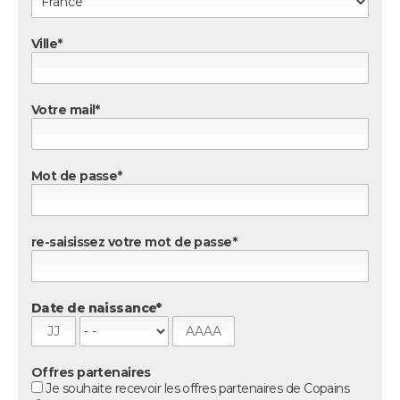
FORUM
Ville*
Lifestyle
Sport
Television
Cinema
Bricolage
Culture
Auto
Voyage
Votre mail*
Mot de passe*
re-saisissez votre mot de passe*
Date de naissance*
Offres partenaires
Je souhaite recevoir les offres partenaires de Copains