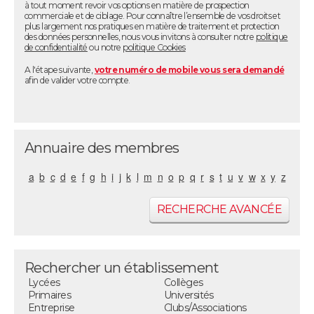
à tout moment revoir vos options en matière de prospection
commerciale et de ciblage. Pour connaître l’ensemble de vos droits et
plus largement nos pratiques en matière de traitement et protection
des données personnelles, nous vous invitons à consulter notre
politique
de confidentialité
ou notre
politique Cookies
A l'étape suivante,
votre numéro de mobile vous sera demandé
afin de valider votre compte.
Annuaire des membres
a
b
c
d
e
f
g
h
i
j
k
l
m
n
o
p
q
r
s
t
u
v
w
x
y
z
RECHERCHE AVANCÉE
Rechercher un établissement
Lycées
Collèges
Primaires
Universités
Entreprise
Clubs/Associations