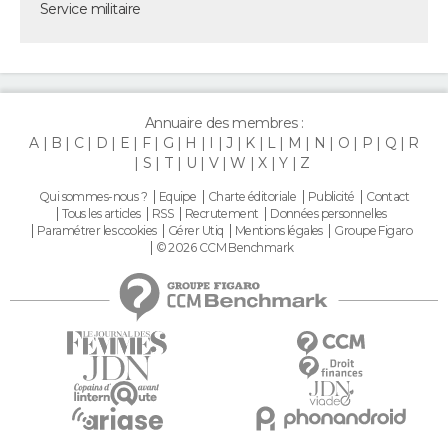
Service militaire
Annuaire des membres :
A
B
C
D
E
F
G
H
I
J
K
L
M
N
O
P
Q
R
S
T
U
V
W
X
Y
Z
Qui sommes-nous ?
Equipe
Charte éditoriale
Publicité
Contact
Tous les articles
RSS
Recrutement
Données personnelles
Paramétrer les cookies
Gérer Utiq
Mentions légales
Groupe Figaro
© 2026 CCM Benchmark