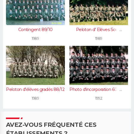
Contingent 89/10
Peloton d' Elèves Sous-
Officier 88/12
1989
1989
Peloton d'éléves gradés 88/12
Photo d'incorporation 601RCR
oct1992
1989
1992
AVEZ-VOUS FRÉQUENTÉ CES
ÉTABLISSEMENTS ?