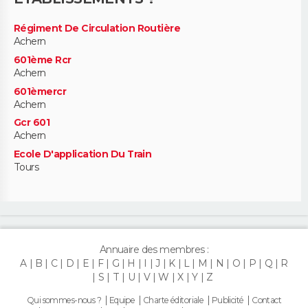
Régiment De Circulation Routière
Achern
601ème Rcr
Achern
601èmercr
Achern
Gcr 601
Achern
Ecole D'application Du Train
Tours
Annuaire des membres :
A
B
C
D
E
F
G
H
I
J
K
L
M
N
O
P
Q
R
S
T
U
V
W
X
Y
Z
Qui sommes-nous ?
Equipe
Charte éditoriale
Publicité
Contact