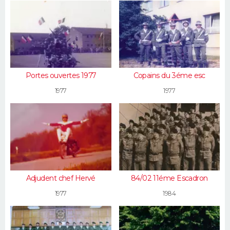
Portes ouvertes 1977
Copains du 3éme esc
1977
1977
Adjudent chef Hervé
84/02 11éme Escadron
1977
1984