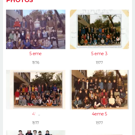
PHOTOS
5 eme
5 eme 3
1976
1977
4°3
4eme 5
1977
1977