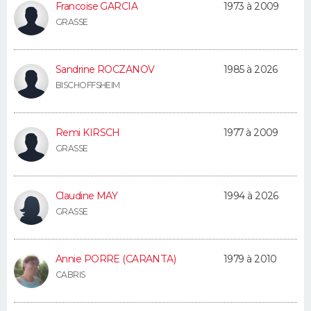
Francoise GARCIA
1973 à 2009
FORUM
GRASSE
Lifestyle
Sport
Television
Cinema
Bricolage
Culture
Auto
Voyage
Sandrine ROCZANOV
1985 à 2026
BISCHOFFSHEIM
Remi KIRSCH
1977 à 2009
GRASSE
Claudine MAY
1994 à 2026
GRASSE
Annie PORRE (CARANTA)
1979 à 2010
CABRIS