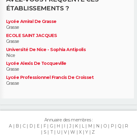
ÉTABLISSEMENTS ?
Lycée Amiral De Grasse
Grasse
ECOLE SAINT JACQUES
Grasse
Université De Nice - Sophia Antipolis
Nice
Lycée Alexis De Tocqueville
Grasse
Lycée Professionnel Francis De Croisset
Grasse
Annuaire des membres :
A
B
C
D
E
F
G
H
I
J
K
L
M
N
O
P
Q
R
S
T
U
V
W
X
Y
Z