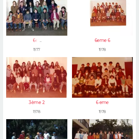
6e3
6eme 6
1977
1978
3ème 2
6 eme
1978
1978