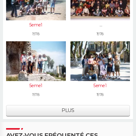
5eme1
4e
1978
1978
5eme1
5eme1
1978
1978
PLUS
AVEZ-VOUS FRÉQUENTÉ CES