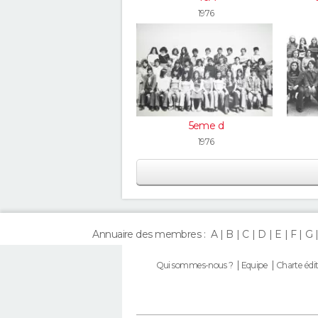
1976
5eme d
1976
Annuaire des membres :
A
B
C
D
E
F
G
Qui sommes-nous ?
Equipe
Charte édit