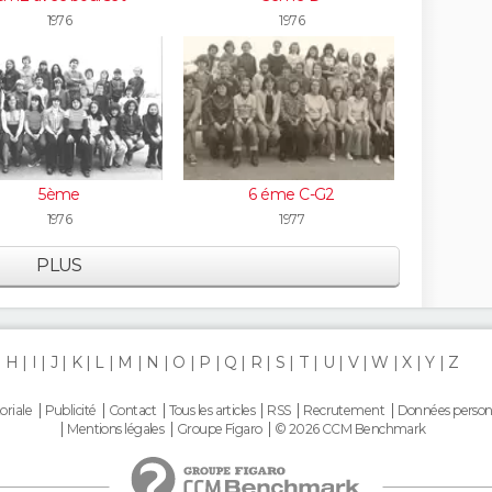
1976
1976
5ème
6 éme C-G2
1976
1977
PLUS
H
I
J
K
L
M
N
O
P
Q
R
S
T
U
V
W
X
Y
Z
oriale
Publicité
Contact
Tous les articles
RSS
Recrutement
Données person
Mentions légales
Groupe Figaro
© 2026 CCM Benchmark