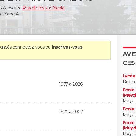
6 inscrits (
Plus d'infos sur l'école
)
 - Zone A
avancés
connectez-vous
ou
inscrivez-vous
AVE
CES
Lycée 
Decine
1977 à 2026
Ecole
(Meyz
Meyzi
Ecole 
1974 à 2007
Meyzi
Ecole
(Meyz
Meyzi