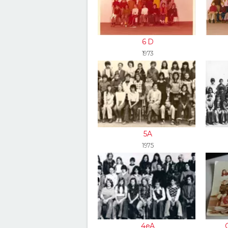
6 D
1973
5A
1975
4eA