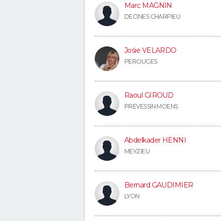
Marc MAGNIN
DECINES CHARPIEU
Josie VELARDO
PEROUGES
Raoul GIROUD
PREVESSIN MOENS
Abdelkader HENNI
MEYZIEU
Bernard GAUDIMIER
LYON