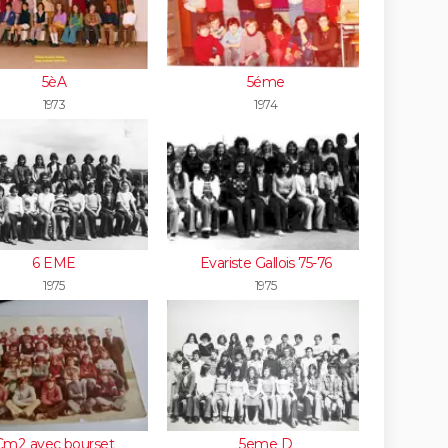
5èA
5éme
1973
1974
6 EME
Evariste Gallois 75-76
1975
1975
Cm2 avec bourset
5eme D