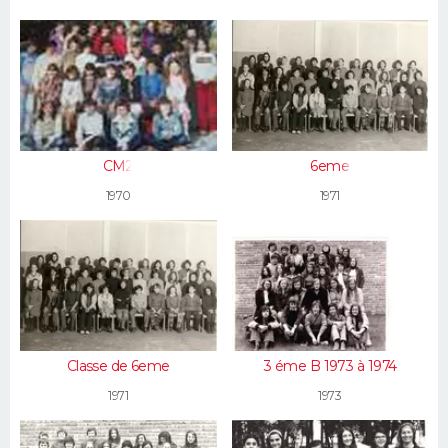
CM2
6eme
1970
1971
Classe de 6eme
3 éme B 1973 à 1974
1971
1973