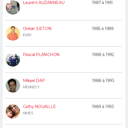
Laurent AUZANNEAU
1987 à 1991
FORUM
Lifestyle
Sport
Television
Cinema
Bricolage
Culture
Auto
Voyage
Orelan SIETON
1985 à 1989
EVRY
Pascal PLANCHON
1988 à 1992
Mikael DAP
1988 à 1993
MENNECY
Cathy NOUAILLE
1989 à 1993
NIMES