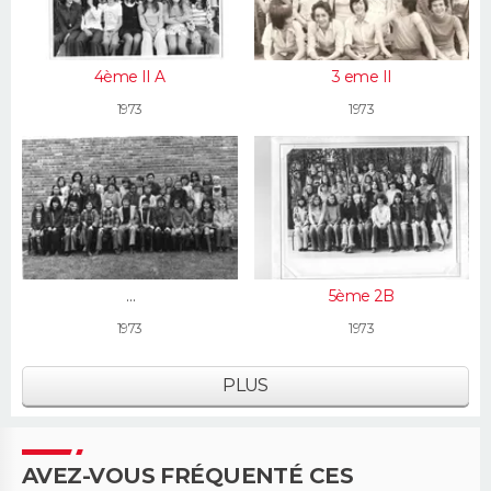
4ème II A
3 eme II
1973
1973
6e
5ème 2B
1973
1973
PLUS
AVEZ-VOUS FRÉQUENTÉ CES