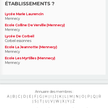
ÉTABLISSEMENTS ?
Lycée Marie Laurencin
Mennecy
Ecole Colline De Verville (Mennecy)
Mennecy
Lycée De Corbeil
Corbeil essonnes
Ecole La Jeannotte (Mennecy)
Mennecy
Ecole Les Myrtilles (Mennecy)
Mennecy
Annuaire des membres :
A
B
C
D
E
F
G
H
I
J
K
L
M
N
O
P
Q
R
S
T
U
V
W
X
Y
Z