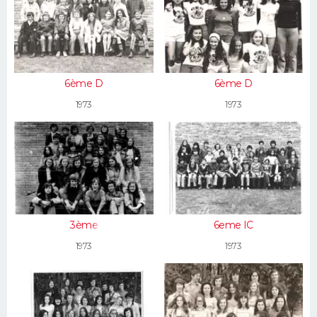
6ème D
6ème D
1973
1973
3ème
6eme IC
1973
1973