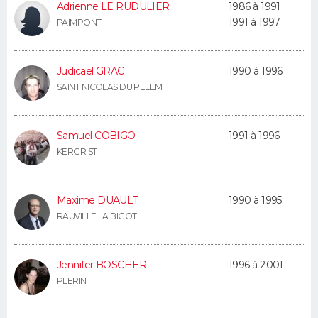
Adrienne LE RUDULIER
1986 à 1991
FORUM
1991 à 1997
PAIMPONT
Lifestyle
Sport
Television
Cinema
Bricolage
Culture
Auto
Voyage
Judicael GRAC
1990 à 1996
SAINT NICOLAS DU PELEM
Samuel COBIGO
1991 à 1996
KERGRIST
Maxime DUAULT
1990 à 1995
RAUVILLE LA BIGOT
Jennifer BOSCHER
1996 à 2001
PLERIN