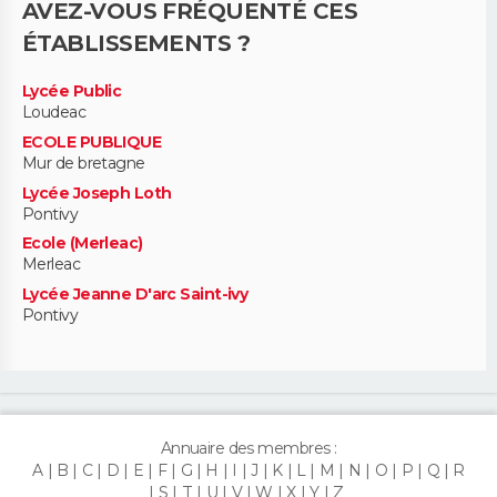
AVEZ-VOUS FRÉQUENTÉ CES
ÉTABLISSEMENTS ?
Lycée Public
Loudeac
ECOLE PUBLIQUE
Mur de bretagne
Lycée Joseph Loth
Pontivy
Ecole (Merleac)
Merleac
Lycée Jeanne D'arc Saint-ivy
Pontivy
Annuaire des membres :
A
B
C
D
E
F
G
H
I
J
K
L
M
N
O
P
Q
R
S
T
U
V
W
X
Y
Z