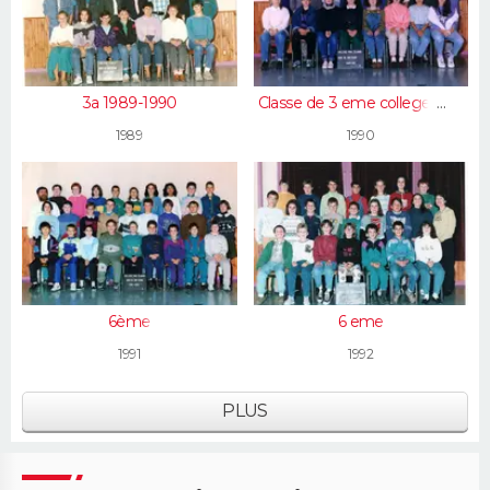
3a 1989-1990
Classe de 3 eme college paul
eluard
1989
1990
6ème
6 eme
1991
1992
PLUS