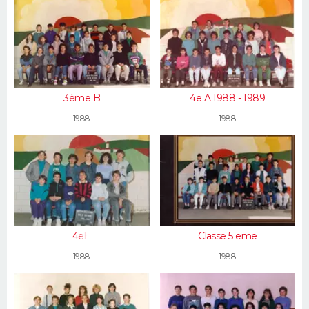
3ème B
4e A 1988 - 1989
1988
1988
4eB
Classe 5 eme
1988
1988