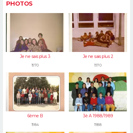
PHOTOS
Je ne sais plus 3
Je ne sais plus 2
1970
1970
6ème B
3è A 1988/1989
1984
1988