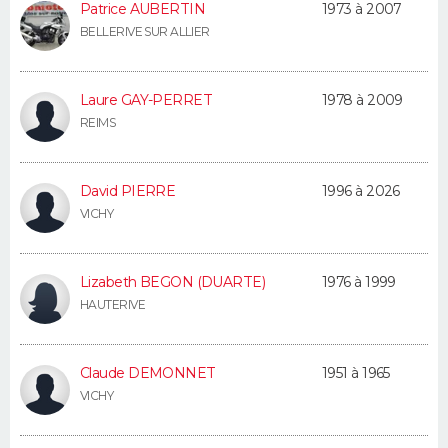
Patrice AUBERTIN
1973 à 2007
FORUM
BELLERIVE SUR ALLIER
Lifestyle
Sport
Television
Cinema
Bricolage
Culture
Auto
Voyage
Laure GAY-PERRET
1978 à 2009
REIMS
David PIERRE
1996 à 2026
VICHY
Lizabeth BEGON (DUARTE)
1976 à 1999
HAUTERIVE
Claude DEMONNET
1951 à 1965
VICHY