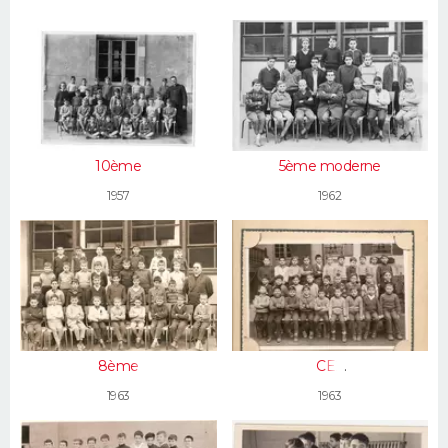
10ème
5ème moderne
1957
1962
8ème
CE2
1963
1963