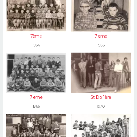
7ème
7 eme
1964
1966
7 eme
St Do 1ère
1966
1970