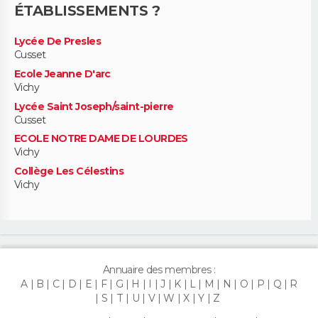
ÉTABLISSEMENTS ?
Lycée De Presles
Cusset
Ecole Jeanne D'arc
Vichy
Lycée Saint Joseph/saint-pierre
Cusset
ECOLE NOTRE DAME DE LOURDES
Vichy
Collège Les Célestins
Vichy
Annuaire des membres :
A
B
C
D
E
F
G
H
I
J
K
L
M
N
O
P
Q
R
S
T
U
V
W
X
Y
Z