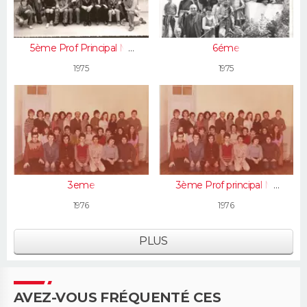
5ème Prof Principal Mr
6éme
Rousseau
1975
1975
3eme
3ème Prof principal Mr
Breton
1976
1976
PLUS
AVEZ-VOUS FRÉQUENTÉ CES