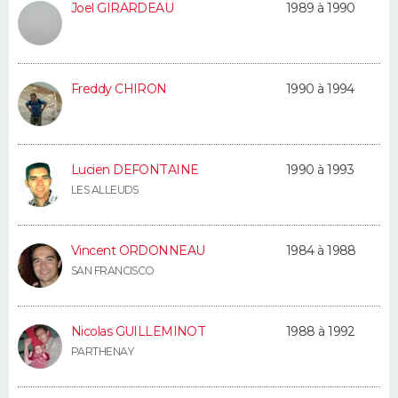
Joel GIRARDEAU
1989 à 1990
FORUM
Lifestyle
Sport
Television
Cinema
Bricolage
Culture
Auto
Voyage
Freddy CHIRON
1990 à 1994
Lucien DEFONTAINE
1990 à 1993
LES ALLEUDS
Vincent ORDONNEAU
1984 à 1988
SAN FRANCISCO
Nicolas GUILLEMINOT
1988 à 1992
PARTHENAY