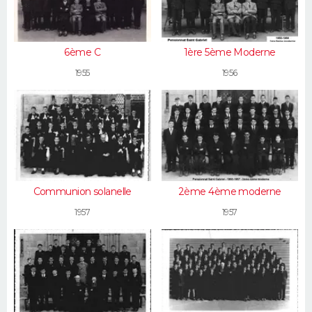
6ème C
1ère 5ème Moderne
1955
1956
Communion solanelle
2ème 4ème moderne
1957
1957