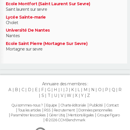
Ecole Montfort (Saint Laurent Sur Sevre)
Saint laurent sur sevre
Lycée Sainte-marie
Cholet
Université De Nantes
Nantes
Ecole Saint Pierre (Mortagne Sur Sevre)
Mortagne sur sevre
Annuaire des membres :
A
B
C
D
E
F
G
H
I
J
K
L
M
N
O
P
Q
R
S
T
U
V
W
X
Y
Z
Qui sommes-nous ?
Equipe
Charte éditoriale
Publicité
Contact
Tous les articles
RSS
Recrutement
Données personnelles
Paramétrer les cookies
Gérer Utiq
Mentions légales
Groupe Figaro
© 2026 CCM Benchmark