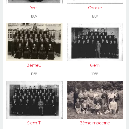
7em
Chorale
1957
1957
3èmeC
6 em
1958
1958
5 em T
3ème moderne