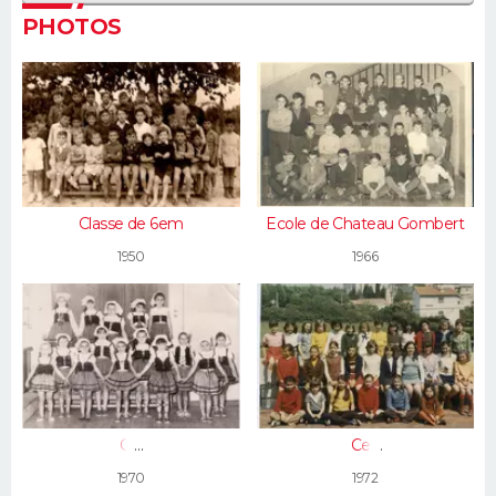
PHOTOS
Classe de 6em
Ecole de Chateau Gombert
1950
1966
CP
Ce2
1970
1972