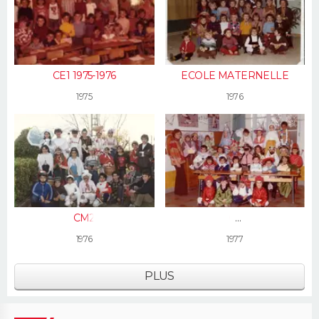
CE1 1975-1976
ECOLE MATERNELLE
1975
1976
CM2
Cp
1976
1977
PLUS