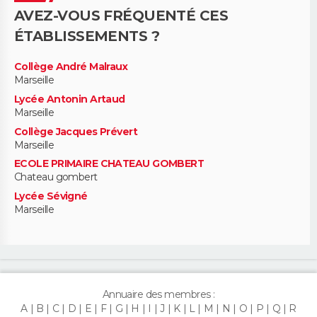
AVEZ-VOUS FRÉQUENTÉ CES
ÉTABLISSEMENTS ?
Collège André Malraux
Marseille
Lycée Antonin Artaud
Marseille
Collège Jacques Prévert
Marseille
ECOLE PRIMAIRE CHATEAU GOMBERT
Chateau gombert
Lycée Sévigné
Marseille
Annuaire des membres :
A
B
C
D
E
F
G
H
I
J
K
L
M
N
O
P
Q
R