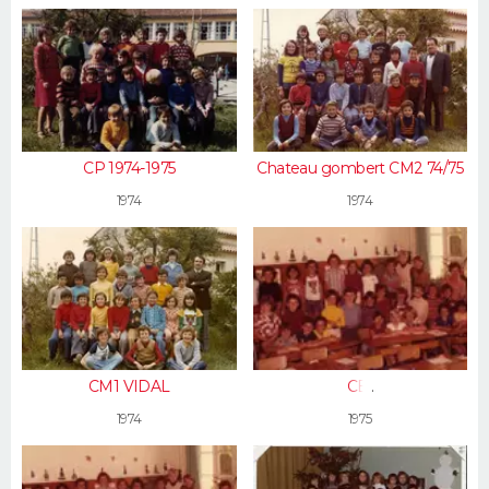
CP 1974-1975
Chateau gombert CM2 74/75
1974
1974
CM1 VIDAL
CE1
1974
1975