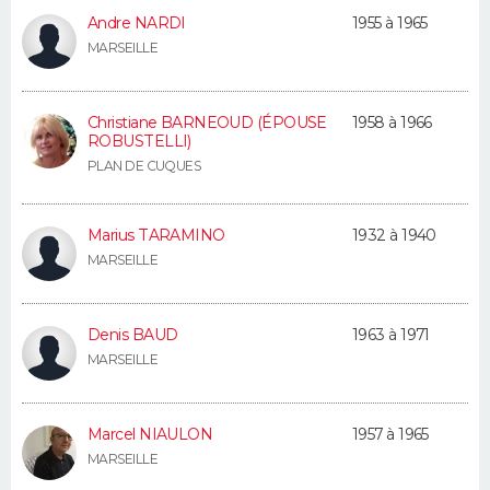
FORUM
Andre NARDI
1955 à 1965
MARSEILLE
Lifestyle
Sport
Television
Cinema
Bricolage
Culture
Auto
Voyage
Christiane BARNEOUD (ÉPOUSE
1958 à 1966
ROBUSTELLI)
PLAN DE CUQUES
Marius TARAMINO
1932 à 1940
MARSEILLE
Denis BAUD
1963 à 1971
MARSEILLE
Marcel NIAULON
1957 à 1965
MARSEILLE