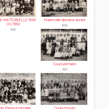
E MATERNELLE 1949
Maternelle dernière année
OU 1950
1950
1949
Cours primaire
1951
ole Pasteur primaire
Cours moyen