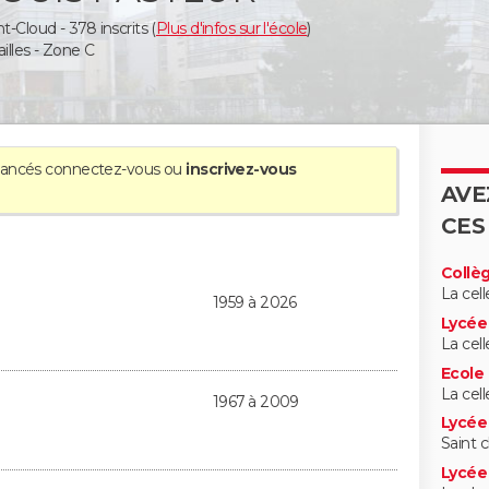
t-Cloud - 378 inscrits (
Plus d'infos sur l'école
)
lles - Zone C
avancés
connectez-vous
ou
inscrivez-vous
AVE
CES
Collè
La cell
1959 à 2026
Lycée 
La cell
Ecole
La cell
1967 à 2009
Lycée
Saint 
Lycée