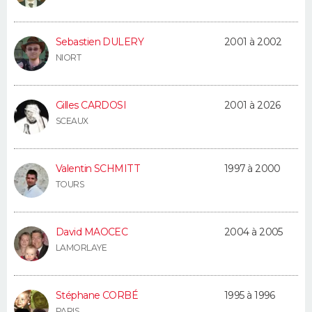
FORUM
Lifestyle
Sport
Television
Cinema
Bricolage
Culture
Auto
Voyage
Sebastien DULERY
2001 à 2002
NIORT
Gilles CARDOSI
2001 à 2026
SCEAUX
Valentin SCHMITT
1997 à 2000
TOURS
David MAOCEC
2004 à 2005
LAMORLAYE
Stéphane CORBÉ
1995 à 1996
PARIS