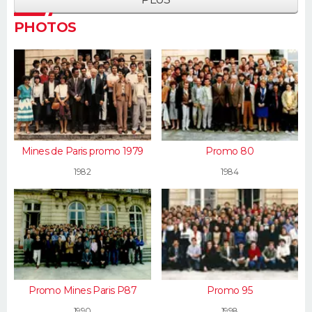
PHOTOS
Mines de Paris promo 1979
Promo 80
1982
1984
Promo Mines Paris P87
Promo 95
1990
1998