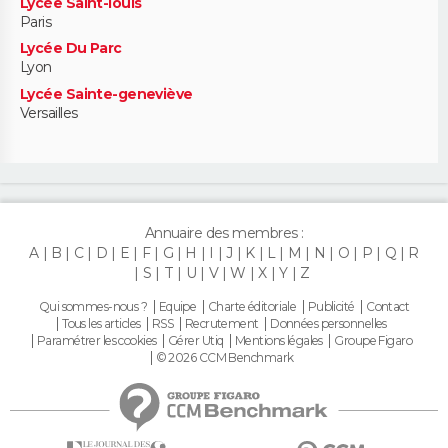
Lycée Saint-louis
Paris
Lycée Du Parc
Lyon
Lycée Sainte-geneviève
Versailles
Annuaire des membres :
A
B
C
D
E
F
G
H
I
J
K
L
M
N
O
P
Q
R
S
T
U
V
W
X
Y
Z
Qui sommes-nous ?
Equipe
Charte éditoriale
Publicité
Contact
Tous les articles
RSS
Recrutement
Données personnelles
Paramétrer les cookies
Gérer Utiq
Mentions légales
Groupe Figaro
© 2026 CCM Benchmark