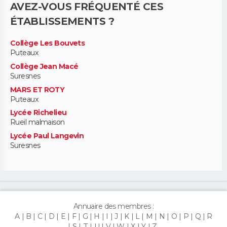
AVEZ-VOUS FRÉQUENTÉ CES
ÉTABLISSEMENTS ?
Collège Les Bouvets
Puteaux
Collège Jean Macé
Suresnes
MARS ET ROTY
Puteaux
Lycée Richelieu
Rueil malmaison
Lycée Paul Langevin
Suresnes
Annuaire des membres :
A
B
C
D
E
F
G
H
I
J
K
L
M
N
O
P
Q
R
S
T
U
V
W
X
Y
Z