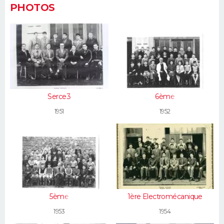
PHOTOS
Serce3
6ème
1951
1952
5ème
1ère Electromécanique
1953
1954