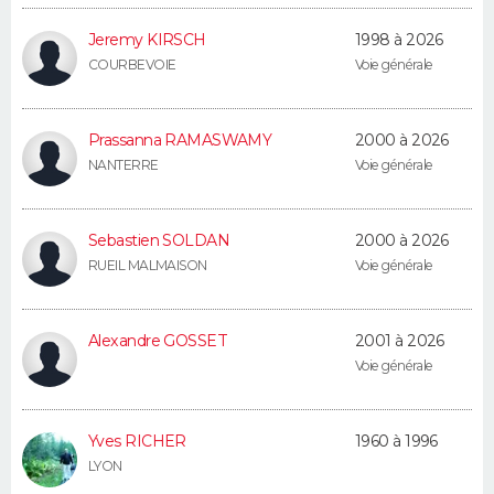
FORUM
Jeremy KIRSCH
1998 à 2026
Lifestyle
Sport
Television
Cinema
Bricolage
Culture
Auto
Voyage
COURBEVOIE
Voie générale
Prassanna RAMASWAMY
2000 à 2026
NANTERRE
Voie générale
Sebastien SOLDAN
2000 à 2026
RUEIL MALMAISON
Voie générale
Alexandre GOSSET
2001 à 2026
Voie générale
Yves RICHER
1960 à 1996
LYON