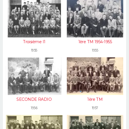
Troisième I1
1ère TM 1954-1955
1955
1955
SECONDE RADIO
1ère TM
1956
1957