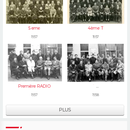
5 eme
4ème T
1957
1957
Première RADIO
TE
1957
1958
PLUS