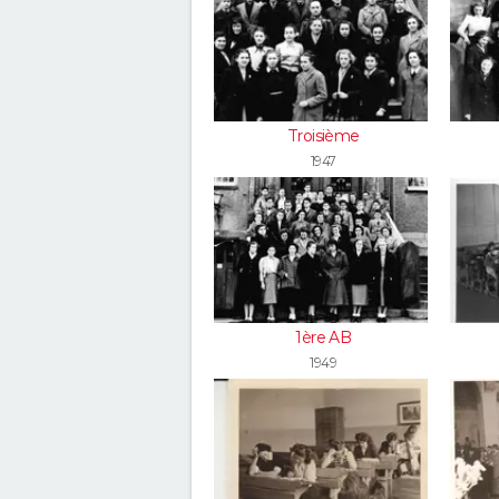
Troisième
1947
1ère AB
1949