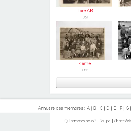
1 ère AB
1951
4ème
1956
Annuaire des membres :
A
B
C
D
E
F
G
Qui sommes-nous ?
Equipe
Charte édit