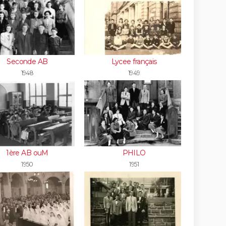
Seconde AB
Lycee français
1948
1949
1ère AB ouM
PHILO
1950
1951