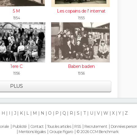
5 M
Les copains de l' internat
1954
1955
1ere C
Baben baden
1956
1956
PLUS
H
I
J
K
L
M
N
O
P
Q
R
S
T
U
V
W
X
Y
Z
oriale
Publicité
Contact
Tous les articles
RSS
Recrutement
Données person
Mentions légales
Groupe Figaro
© 2026 CCM Benchmark