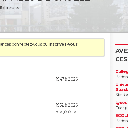
81 inscrits
avancés
connectez-vous
ou
inscrivez-vous
AVE
CES
Collè
Baden
1947 à 2026
Univer
Strasb
Strasb
Lycée
1952 à 2026
Trier (
Voie générale
ECOLE
Baden