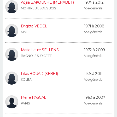
Adjira BAKOUCHE (MERABET)
1974 à 2012
FORUM
MONTREUIL SOUS BOIS
Voie générale
Lifestyle
Sport
Television
Cinema
Bricolage
Culture
Auto
Voyage
Brigitte VEDEL
1971 à 2008
NIMES
Voie générale
Marie Laure SELLENS
1972 à 2009
BAGNOLS SUR CEZE
Voie générale
Lillas BOUAD (SEBHI)
1975 à 2011
KOLEA
Voie générale
Pierre PASCAL
1960 à 2007
PARIS
Voie générale