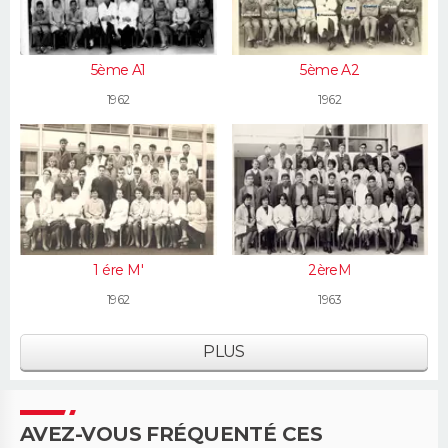
5ème A1
5ème A2
1962
1962
1 ére M'
2èreM
1962
1963
PLUS
AVEZ-VOUS FRÉQUENTÉ CES