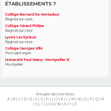
ÉTABLISSEMENTS ?
Collège Bernard De Ventadour
Bagnols sur ceze
Collège Gérard Philipe
Bagnols sur ceze
Lycée Les Eyrieux
Bagnols sur ceze
Collège Georges Villé
Pont saint esprit
Université Paul Valery : Montpellier Iii
Montpellier
Annuaire des membres :
A
B
C
D
E
F
G
H
I
J
K
L
M
N
O
P
Q
R
S
T
U
V
W
X
Y
Z