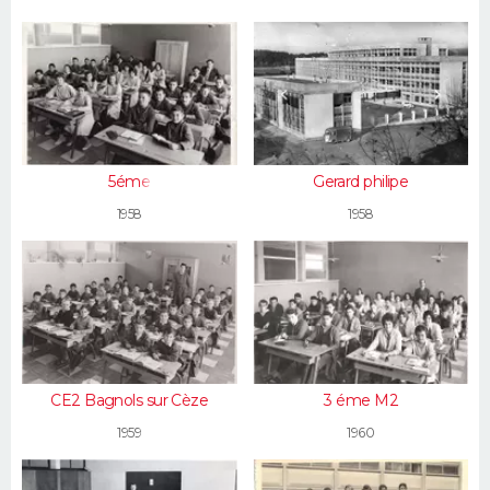
5éme
Gerard philipe
1958
1958
CE2 Bagnols sur Cèze
3 éme M2
1959
1960