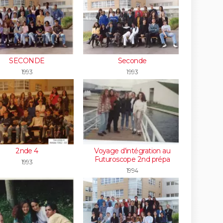
SECONDE
Seconde
1993
1993
2nde 4
Voyage d'intégration au
Futuroscope 2nd prépa
1993
1994