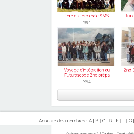
1ere ou terminale SMS
Juin
1994
Voyage d'intégration au
2nd 
Futuroscope 2nd prépa
1994
Annuaire des membres :
A
B
C
D
E
F
G
Qui sommes-nous ?
Equipe
Charte édit