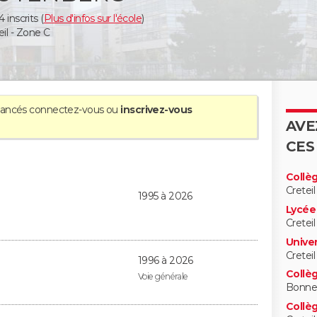
 inscrits (
Plus d'infos sur l'école
)
il - Zone C
avancés
connectez-vous
ou
inscrivez-vous
AVE
CES
Collè
Creteil
1995 à 2026
Lycée
Creteil
Univer
Creteil
1996 à 2026
Collèg
Voie générale
Bonneu
Collè