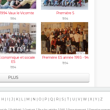
 1994 Vaux le Vicomte
Premiére S
1994
1994
Economique et sociale
Première ES année 1993 - 94
ES
1994
1994
PLUS
H
I
J
K
L
M
N
O
P
Q
R
S
T
U
V
W
X
Y
Z
oriale
Publicité
Contact
Tous les articles
RSS
Recrutement
Données person