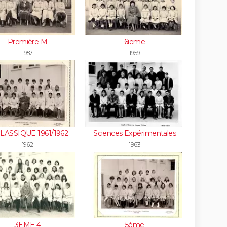
Première M
6ieme
1957
1959
CLASSIQUE 1961/1962
Sciences Expérimentales
1962
1963
3EME 4
5ème