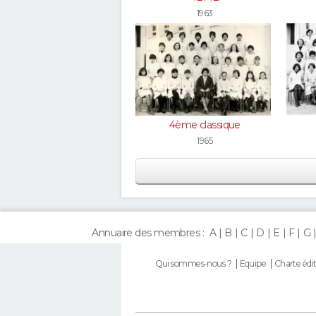
1963
4ème classique
1965
Annuaire des membres :
A
B
C
D
E
F
G
Qui sommes-nous ?
Equipe
Charte édit