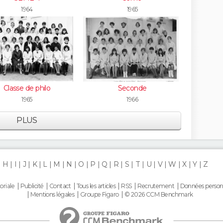
1964
1965
Classe de philo
Seconde
1965
1966
PLUS
H
I
J
K
L
M
N
O
P
Q
R
S
T
U
V
W
X
Y
Z
oriale
Publicité
Contact
Tous les articles
RSS
Recrutement
Données person
Mentions légales
Groupe Figaro
© 2026 CCM Benchmark