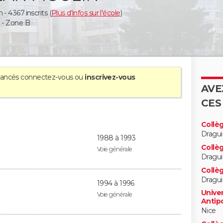
 4367 inscrits (
Plus d'infos sur l'école
)
 - Zone B
avancés
connectez-vous
ou
inscrivez-vous
AVE
CES
Collèg
Dragu
1988 à 1993
Collè
Voie générale
Dragu
Collè
Dragu
1994 à 1996
Univer
Voie générale
Antipo
Nice