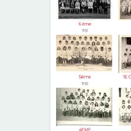
6 éme
1951
5ième
1E 
1962
4EME