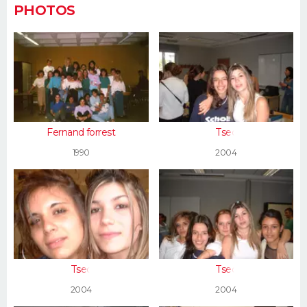
PHOTOS
Fernand forrest
Tsec
1990
2004
Tsec
Tsec
2004
2004