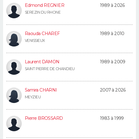
Edmond REGNIER
1989 à 2026
Guide de la santé
Médicaments
+
Alimentation
Maladies
Sommeil
SEREZIN DU RHONE
VOYAGE
City break
Voyage de noces
Climat
Destinations
Voyage nature
Forum
+
PHOTO
Raouda CHAREF
1989 à 2010
VENISSIEUX
GUIDES D'ACHAT
BONS PLANS
Laurent DAMON
1989 à 2009
SAINT PIERRE DE CHANDIEU
CARTE DE VOEUX
Carte Bonne année
Carte Pâques
Carte de Noël
Carte Saint-Valentin
Carte d'anniversaire
DICTIONNAIRE
Samira CHARNI
2007 à 2026
MEYZIEU
Biographies
Expressions
Dictionnaire
Citations
Proverbes
PROGRAMME TV
COPAINS D'AVANT
Pierre BROSSARD
1983 à 1999
Se connecter
Collèges
Universités
Service militaire
S'inscrire
Lycées
Primaires
Entreprises
Avis de recherche
AVIS DE DÉCÈS