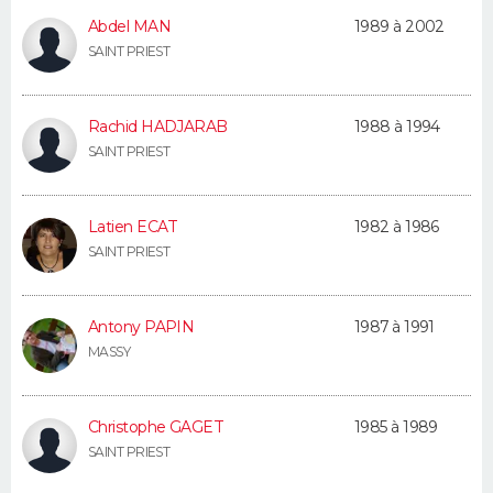
FORUM
Abdel MAN
1989 à 2002
SAINT PRIEST
Lifestyle
Sport
Television
Cinema
Bricolage
Culture
Auto
Voyage
Rachid HADJARAB
1988 à 1994
SAINT PRIEST
Latien ECAT
1982 à 1986
SAINT PRIEST
Antony PAPIN
1987 à 1991
MASSY
Christophe GAGET
1985 à 1989
SAINT PRIEST