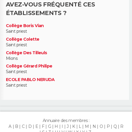
AVEZ-VOUS FRÉQUENTÉ CES
ÉTABLISSEMENTS ?
Collège Boris Vian
Saint priest
Collège Colette
Saint priest
Collège Des Tilleuls
Mions
Collège Gérard Philipe
Saint priest
ECOLE PABLO NERUDA
Saint priest
Annuaire des membres :
A
B
C
D
E
F
G
H
I
J
K
L
M
N
O
P
Q
R