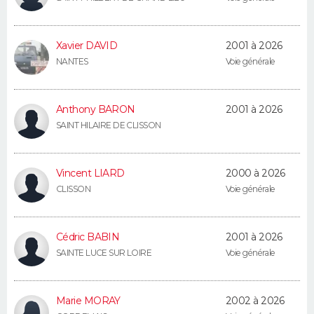
FORUM
Lifestyle
Sport
Television
Cinema
Bricolage
Culture
Auto
Voyage
Xavier DAVID
2001 à 2026
NANTES
Voie générale
Anthony BARON
2001 à 2026
SAINT HILAIRE DE CLISSON
Vincent LIARD
2000 à 2026
CLISSON
Voie générale
Cédric BABIN
2001 à 2026
SAINTE LUCE SUR LOIRE
Voie générale
Marie MORAY
2002 à 2026