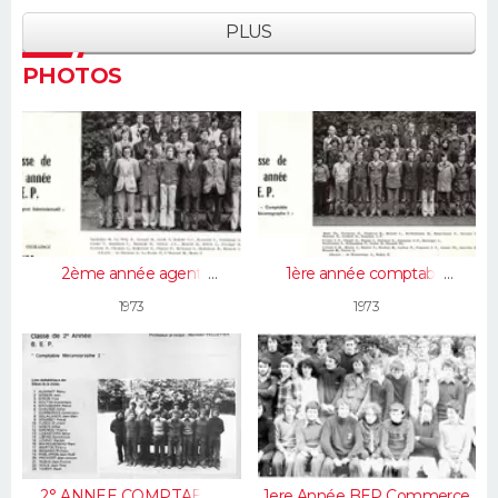
PLUS
PHOTOS
2ème année agent
1ère année comptable
administratif
mécanographe
1973
1973
2° ANNEE COMPTABLE
1ere Année BEP Commerce