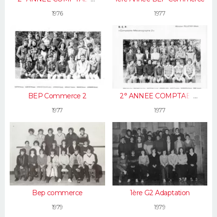
MECANOGRAPHE
1976
1977
BEP Commerce 2
2° ANNEE COMPTABLE
MECANOGRAPHE
1977
1977
Bep commerce
1ère G2 Adaptation
1979
1979