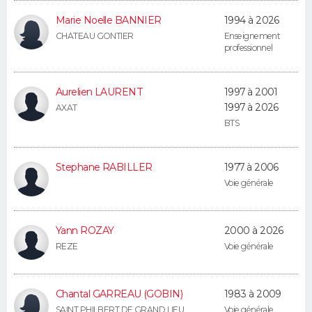
Marie Noelle BANNIER
1994 à 2026
Guide de la santé
Médicaments
+
Alimentation
Maladies
Sommeil
VOYAGE
CHATEAU GONTIER
Enseignement
professionnel
City break
Voyage de noces
Climat
Destinations
Voyage nature
Forum
+
PHOTO
Aurelien LAURENT
1997 à 2001
GUIDES D'ACHAT
1997 à 2026
AXAT
BTS
BONS PLANS
CARTE DE VOEUX
Stephane RABILLER
1977 à 2006
Voie générale
Carte Bonne année
Carte Pâques
Carte de Noël
Carte Saint-Valentin
Carte d'anniversaire
DICTIONNAIRE
Biographies
Expressions
Dictionnaire
Citations
Proverbes
PROGRAMME TV
Yann ROZAY
2000 à 2026
REZE
Voie générale
COPAINS D'AVANT
Se connecter
Collèges
Universités
Service militaire
S'inscrire
Lycées
Primaires
Entreprises
Avis de recherche
AVIS DE DÉCÈS
Chantal GARREAU (GOBIN)
1983 à 2009
SAINT PHILBERT DE GRAND LIEU
Voie générale