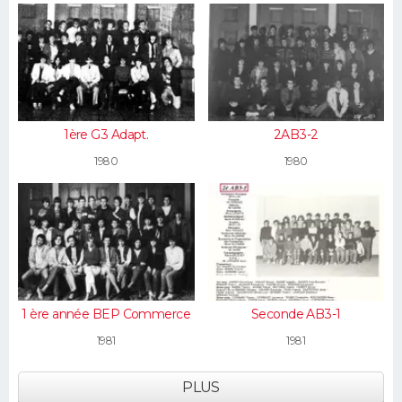
1ère G3 Adapt.
2AB3-2
1980
1980
1 ère année BEP Commerce
Seconde AB3-1
1981
1981
PLUS