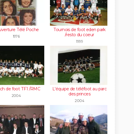
verture Télé Poche
Tournois de foot eden park
/resto du coeur
1976
1999
ch de foot TF1 /RMC
L'équipe de téléfoot au parc
des princes
2004
2004