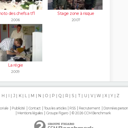
oto des chefs a tf1
Stage zone à risque
2006
2007
La régie
2009
H
I
J
K
L
M
N
O
P
Q
R
S
T
U
V
W
X
Y
Z
oriale
Publicité
Contact
Tous les articles
RSS
Recrutement
Données person
Mentions légales
Groupe Figaro
© 2026 CCM Benchmark