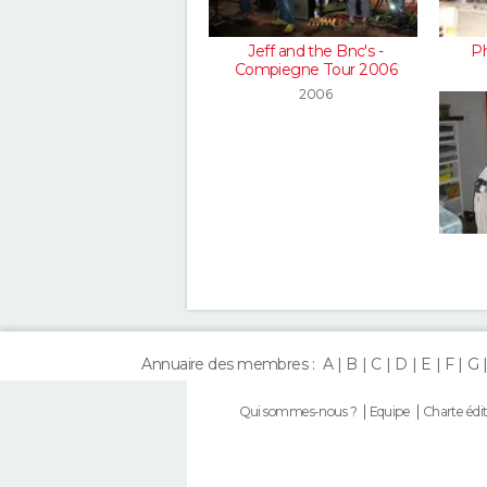
Jeff and the Bnc's -
Ph
Compiegne Tour 2006
2006
Annuaire des membres :
A
B
C
D
E
F
G
Qui sommes-nous ?
Equipe
Charte édit