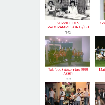
SERVICE DES
Cou
PROGRAMMES ORTF/TF1
1972
Telefoot 5 décembre 1999
Mat
ASBR
1999