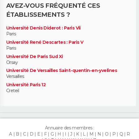
AVEZ-VOUS FRÉQUENTÉ CES
ÉTABLISSEMENTS ?
Université Denis Diderot : Paris Vii
Paris
Université René Descartes : Paris V
Paris
Université De Paris Sud Xi
Orsay
Université De Versailles Saint-quentin-en-yvelines
Versailles
Université Paris 12
Creteil
Annuaire des membres :
A
B
C
D
E
F
G
H
I
J
K
L
M
N
O
P
Q
R