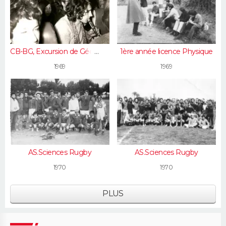
CB-BG, Excursion de Géologie
1ère année licence Physique
au nord de Paris, novembre
1969
1969
1969...
AS.Sciences Rugby
AS.Sciences Rugby
1970
1970
PLUS