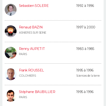
FORUM
Sebastien SOLERE
1992 à 1996
Lifestyle
Sport
Television
Cinema
Bricolage
Culture
Auto
Voyage
Renaud BAZIN
1997 à 2000
ASNIERES SUR SEINE
Renny AUPETIT
1983 à 1985
PARIS
Frank ROUSSEL
1995 à 1996
COLOMIERS
Sciences de la terre
Stéphane BAUBILLIER
1995 à 1996
PARIS