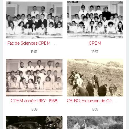
Fac de Sciences CPEM 1966-
CPEM
1967
1967
1967
CPEM année 1967 - 1968
CB-BG, Excursion de Géologie
à Cormeilles en Parisis,
1968
1969
novembre 1969...