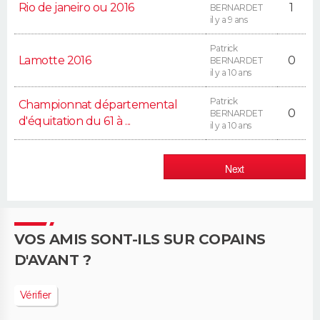
Rio de janeiro ou 2016
1
BERNARDET
il y a 9 ans
Patrick
Lamotte 2016
0
BERNARDET
il y a 10 ans
Patrick
Championnat départemental
0
BERNARDET
d'équitation du 61 à ...
il y a 10 ans
Next
VOS AMIS SONT-ILS SUR COPAINS
D'AVANT ?
Vérifier