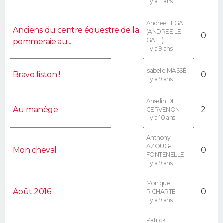
il y a 11 ans
Andree LEGALL
Anciens du centre équestre de la
(ANDREE LE
0
GALL)
pommeraie au...
il y a 9 ans
Isabelle MASSÉ
Bravo fiston !
0
il y a 9 ans
Anselin DE
Au manège
2
CERVENON
il y a 10 ans
Anthony
AZOUG-
Mon cheval
0
FONTENELLE
il y a 9 ans
Monique
Août 2016
0
RICHARTE
il y a 9 ans
Patrick