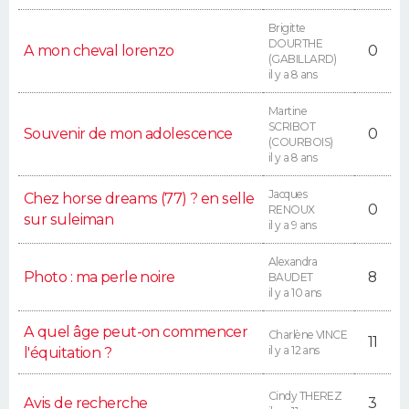
Brigitte
DOURTHE
A mon cheval lorenzo
0
(GABILLARD)
il y a 8 ans
Martine
SCRIBOT
Souvenir de mon adolescence
0
(COURBOIS)
il y a 8 ans
Jacques
Chez horse dreams (77) ? en selle
0
RENOUX
sur suleiman
il y a 9 ans
Alexandra
Photo : ma perle noire
8
BAUDET
il y a 10 ans
A quel âge peut-on commencer
Charlène VINCE
11
il y a 12 ans
l'équitation ?
Cindy THEREZ
Avis de recherche
3