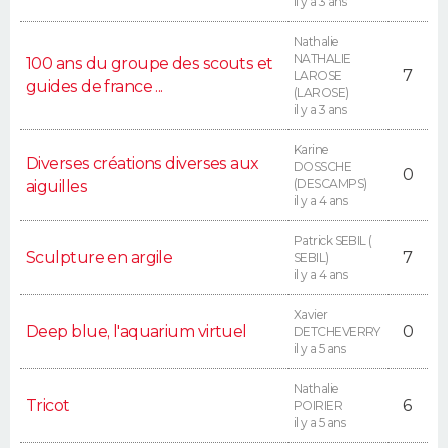
il y a 3 ans
Nathalie
NATHALIE
100 ans du groupe des scouts et
7
LAROSE
guides de france ...
(LAROSE)
il y a 3 ans
Karine
Diverses créations diverses aux
DOSSCHE
0
(DESCAMPS)
aiguilles
il y a 4 ans
Patrick SEBIL (
Sculpture en argile
7
SEBIL)
il y a 4 ans
Xavier
Deep blue, l'aquarium virtuel
0
DETCHEVERRY
il y a 5 ans
Nathalie
Tricot
6
POIRIER
il y a 5 ans