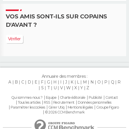
VOS AMIS SONT-ILS SUR COPAINS
D'AVANT ?
Vérifier
Annuaire des membres :
A
B
C
D
E
F
G
H
I
J
K
L
M
N
O
P
Q
R
S
T
U
V
W
X
Y
Z
Qui sommes-nous ?
Equipe
Charte éditoriale
Publicité
Contact
Tous les articles
RSS
Recrutement
Données personnelles
Paramétrer les cookies
Gérer Utiq
Mentions légales
Groupe Figaro
© 2026 CCM Benchmark