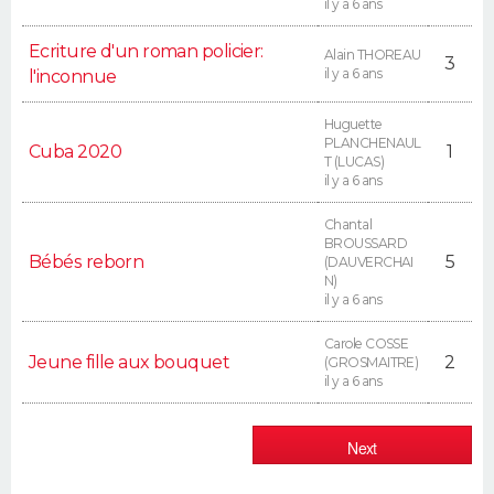
il y a 6 ans
Ecriture d'un roman policier:
Alain THOREAU
3
il y a 6 ans
l'inconnue
Huguette
PLANCHENAUL
Cuba 2020
1
T (LUCAS)
il y a 6 ans
Chantal
BROUSSARD
Bébés reborn
5
(DAUVERCHAI
N)
il y a 6 ans
Carole COSSE
Jeune fille aux bouquet
2
(GROSMAITRE)
il y a 6 ans
Next