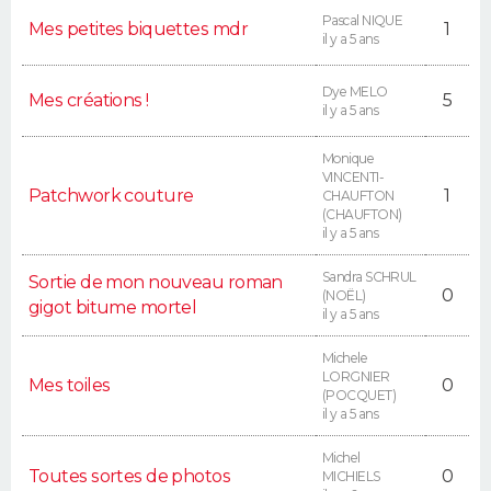
Pascal NIQUE
Mes petites biquettes mdr
1
il y a 5 ans
Dye MELO
Mes créations !
5
il y a 5 ans
Monique
VINCENTI-
Patchwork couture
1
CHAUFTON
(CHAUFTON)
il y a 5 ans
Sandra SCHRUL
Sortie de mon nouveau roman
0
(NOËL)
gigot bitume mortel
il y a 5 ans
Michele
LORGNIER
Mes toiles
0
(POCQUET)
il y a 5 ans
Michel
Toutes sortes de photos
0
MICHIELS